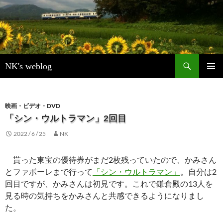
検
NK's weblog
索
コ
メインメ
ン
ニュー
テ
ン
映画・ビデオ・DVD
ツ
「シン・ウルトラマン」2回目
へ
2022 / 6 / 25
NK
ス
キ
ッ
貰った東宝の優待券がまだ2枚残っていたので、かみさん
プ
とファボーレまで行って
「シン・ウルトラマン」
。自分は2
回目ですが、かみさんは初見です。これで鎌倉殿の13人を
見る時の気持ちをかみさんと共感できるようになりまし
た。