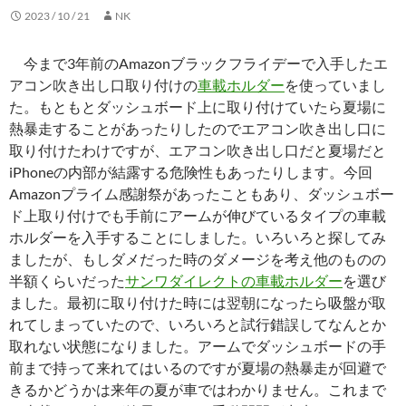
2023 / 10 / 21
NK
今まで3年前のAmazonブラックフライデーで入手したエ
アコン吹き出し口取り付けの
車載ホルダー
を使っていまし
た。もともとダッシュボード上に取り付けていたら夏場に
熱暴走することがあったりしたのでエアコン吹き出し口に
取り付けたわけですが、エアコン吹き出し口だと夏場だと
iPhoneの内部が結露する危険性もあったりします。今回
Amazonプライム感謝祭があったこともあり、ダッシュボー
ド上取り付けでも手前にアームが伸びているタイプの車載
ホルダーを入手することにしました。いろいろと探してみ
ましたが、もしダメだった時のダメージを考え他のものの
半額くらいだった
サンワダイレクトの車載ホルダー
を選び
ました。最初に取り付けた時には翌朝になったら吸盤が取
れてしまっていたので、いろいろと試行錯誤してなんとか
取れない状態になりました。アームでダッシュボードの手
前まで持って来れてはいるのですが夏場の熱暴走が回避で
きるかどうかは来年の夏が車ではわかりません。これまで