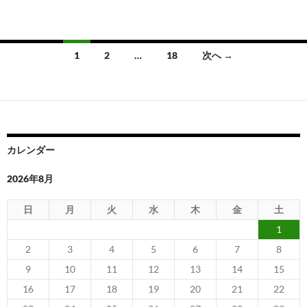
投
1
2
…
18
次へ →
稿
ナ
ビ
ゲ
カレンダー
ー
2026年8月
シ
日
月
火
水
木
金
土
ョ
1
ン
2
3
4
5
6
7
8
9
10
11
12
13
14
15
16
17
18
19
20
21
22