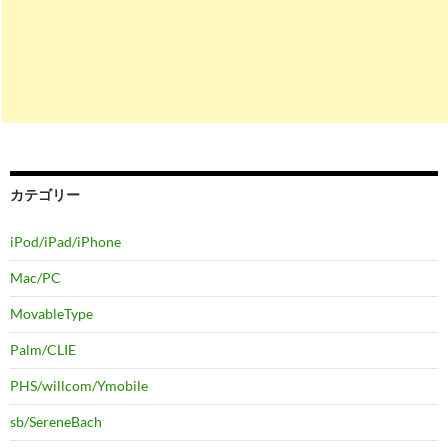
カテゴリー
iPod/iPad/iPhone
Mac/PC
MovableType
Palm/CLIE
PHS/willcom/Ymobile
sb/SereneBach