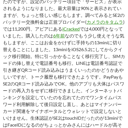
たのですが、設定のバッテリー項目で「サービス」が表示
されるようになりました。最大容量は90%と表示されてい
ますが、ちょっと怪しい感じもします。調べてみるとSE2の
バッテリー交換料金は正規プロバイダー(
カメラのキタムラ
)
では11,200円、アピアにある
iCracked
では4,000円となって
いました。購入したのは
6年前
なのでもう少し使えそうな気
もしますが、ここはお金をかけずに手持ちの13miniに切り
替えることにしました。13miniをiOS26.5.2にしてからクイ
ック移行開始。特に引っかかることなく移行完了し、SIMカ
ードの挿し替えで電話番号も移行。LINEは電話番号認証で
引き継ぎQRコード読み込みはうまくいったのかどうかあや
しいですが、トーク履歴も移行できたようです。PayPayも
SE2のQRコード読み込みでOK。他のアプリも大体はパスワ
ードの再入力をせずに移行できました。インターネットバ
ンキングを設定していたのを忘れてたのでワンタイムパス
ワード利用解除して後日設定し直し、あとはマイナンバー
カード関連をマイナポータルとウォレットで設定しないと
いけません。生体認証がSE2はtouchIDだったのが13miniで
はFaceIDになるのがちょっとかみさんにはハードルが高そ