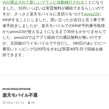
VIが廃止されて新しいプランに自動移行される
ことになり
ました。10月いっぱいは実質無料が継続できるらしいので
すが、さっさと楽天モバイルに見切りをつけて
povo2.0
に
MNPすることにしました。思い立ったが吉日と言う事で早
速手続きしましたが、楽天モバイルでのMNP予約番号取得
からpovo2.0が使えるようになるまで30分もかかりませんで
した。povo2.0ではアプリ経由での通話無料が無いのです
が、主回線のワイモバイルで十分だし、180日のあいだに一
番安いトッピング(220円)をすれば実質40円/月で回線を維
持できます。
IPOD/IPAD/IPHONE
楽天モバイル不通
2021 / 10 / 11
NK