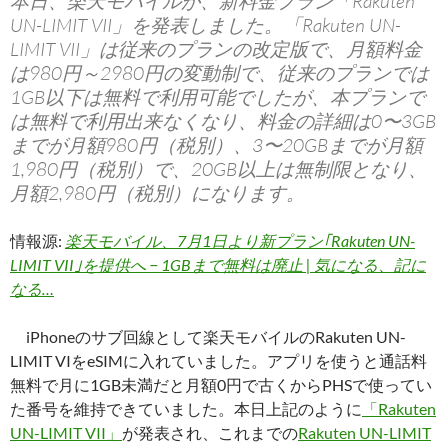
本日、楽天モバイルが、新料金プラン「Rakuten
UN-LIMIT VII」を発表しました。「Rakuten UN-
LIMIT VII」は従来のプランの改定版で、月額料金
は980円～2980円の変動制で、従来のプランでは
1GB以下は無料で利用可能でしたが、本プランで
は無料で利用出来なくなり、料金の詳細は0〜3GB
までが月額980円（税別）、3〜20GBまでが月額
1,980円（税別）で、20GB以上は無制限となり、
月額2,980円（税別）になります。
情報源:
楽天モバイル、7月1日より新プラン｢Rakuten UN-
LIMIT VII｣を提供へ − 1GBまで無料は廃止 | 気になる、記に
なる…
iPhoneのサブ回線として楽天モバイルのRakuten UN-
LIMIT VIをeSIMに入れていました。アプリを使うと通話料
無料で月に1GB未満だと月額0円で古くからPHSで使ってい
た番号を維持できていました。本日上記のように
「Rakuten
UN-LIMIT VII」
が発表され、これまでの
Rakuten UN-LIMIT