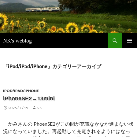
検
NK's weblog
索
コ
メインメ
ン
ニュー
テ
ン
「iPod/iPad/iPhone」カテゴリーアーカイブ
ツ
へ
ス
キ
IPOD/IPAD/IPHONE
ッ
iPhoneSE2→13mini
プ
2026 / 7 / 19
NK
かみさんのiPhoenSE2がこの間が充電なかなか進まない状
況になっていました。再起動して充電されるようにはなっ