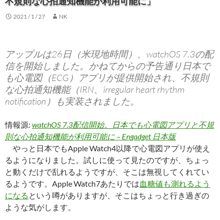
不規則な心拍通知機能が利用可能に」
2021 / 1 / 27
NK
アップルは26日（米現地時間）、watchOS 7.3の配
信を開始しました。かねてからの予告通り日本で
も心電図（ECG）アプリが提供開始され、不規則
な心拍通知機能（IRN、irregular heart rhythm
notification）も実装されました。
情報源:
watchOS 7.3配信開始。日本でも心電図アプリと不規
則な心拍通知機能が利用可能に – Engadget 日本版
やっと日本でもApple Watch4以降で心電図アプリが使え
るようになりました。試しに使って見たのですが、ちょっ
と動くだけで乱れるようですが、そこは無視してくれてい
るようです。Apple Watch7あたりでは
血糖値も測れるよう
になる
という噂がありますが、そこはちょっと行き過ぎの
ような気がします。