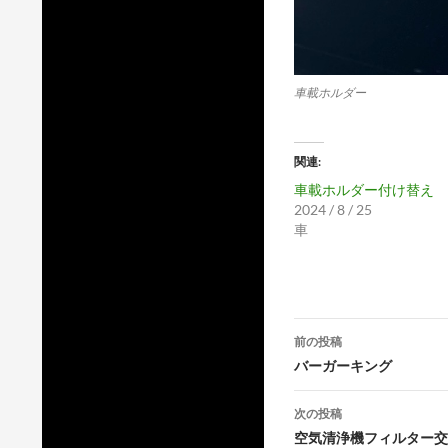
車載ホルダー
関連
車載ホルダー付け替え
2024 / 8 / 25
車
投
前の投稿
稿
バーガーキング
ナ
次の投稿
ビ
空気清浄機フィルター交