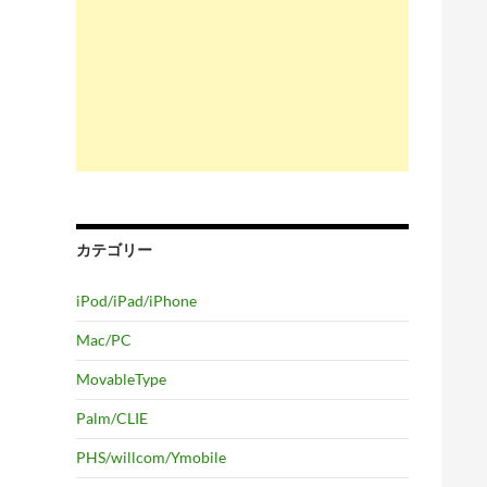
カテゴリー
iPod/iPad/iPhone
Mac/PC
MovableType
Palm/CLIE
PHS/willcom/Ymobile