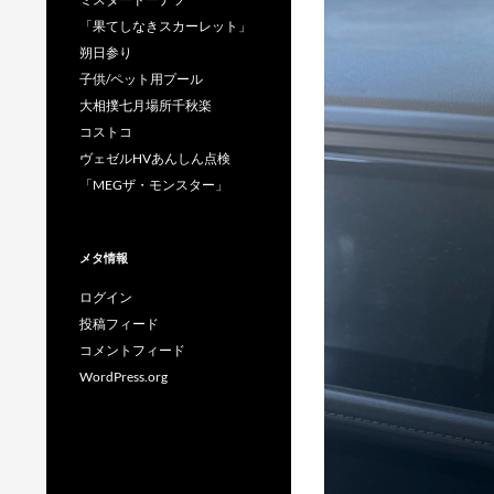
「果てしなきスカーレット」
朔日参り
子供/ペット用プール
大相撲七月場所千秋楽
コストコ
ヴェゼルHVあんしん点検
「MEGザ・モンスター」
メタ情報
ログイン
投稿フィード
コメントフィード
WordPress.org