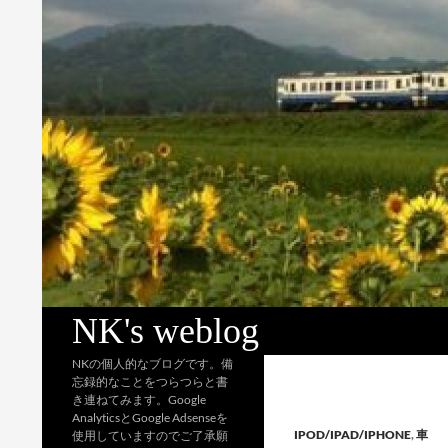
検
NK's weblog
索
NKの個人的なブログです。備
忘録的なことをつらつらと書
き連ねてみます。Google
AnalyticsとGoogle Adsenseを
IPOD/IPAD/IPHONE
,
車
使用していますのでご了承願