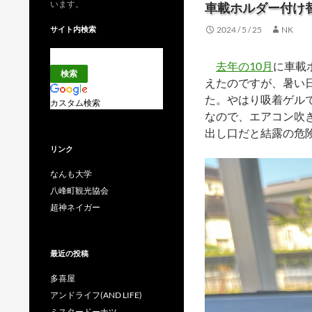
います。
車載ホルダー付け
サイト内検索
2024 / 5 / 25
NK
去年の10月
に車載
えたのですが、暑い
た。やはり吸着ゲル
カスタム検索
なので、エアコン吹
出し口だと結露の危
リンク
なんも大学
八峰町観光協会
超神ネイガー
最近の投稿
多喜屋
アンドライフ(AND LIFE)
ミスタードーナツ