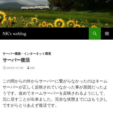
検
NK's weblog
索
コ
メインメ
ン
ニュー
テ
ン
サーバー構築・インターネット環境
ツ
サーバー復活
へ
2014 / 3 / 30
NK
ス
キ
ッ
この間からの外からサーバーに繋がらなかったのはネーム
プ
サーバーが正しく反映されていなかった事が原因だったよ
うです。改めてネームサーバーを反映されるようにして、
元に戻すことが出来ました。完全な状態までにはもう少し
ですがらとりあえず復活です。