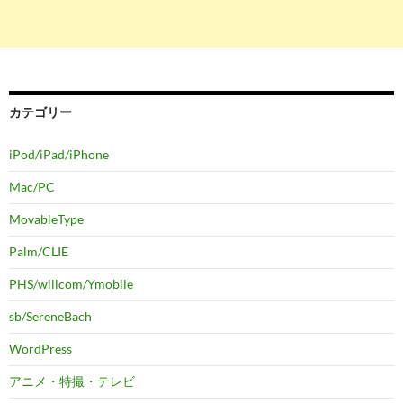
カテゴリー
iPod/iPad/iPhone
Mac/PC
MovableType
Palm/CLIE
PHS/willcom/Ymobile
sb/SereneBach
WordPress
アニメ・特撮・テレビ