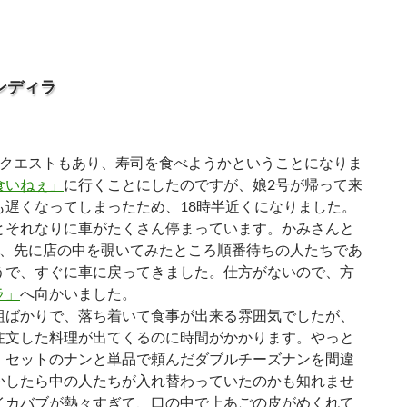
ンディラ
クエストもあり、寿司を食べようかということになりま
食いねぇ」
に行くことにしたのですが、娘2号が帰って来
も遅くなってしまったため、18時半近くになりました。
とそれなりに車がたくさん停まっています。かみさんと
て、先に店の中を覗いてみたところ順番待ちの人たちであ
うで、すぐに車に戻ってきました。仕方がないので、方
ラ」
へ向かいました。
ばかりで、落ち着いて食事が出来る雰囲気でしたが、
注文した料理が出てくるのに時間がかかります。やっと
、セットのナンと単品で頼んだダブルチーズナンを間違
かしたら中の人たちが入れ替わっていたのかも知れませ
イカバブが熱々すぎて、口の中で上あごの皮がめくれて