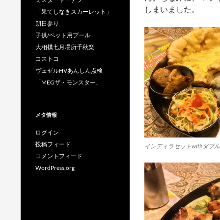
しまいました。
「果てしなきスカーレット」
朔日参り
子供/ペット用プール
大相撲七月場所千秋楽
コストコ
ヴェゼルHVあんしん点検
「MEGザ・モンスター」
メタ情報
ログイン
投稿フィード
インディラセットwithダブ
コメントフィード
WordPress.org