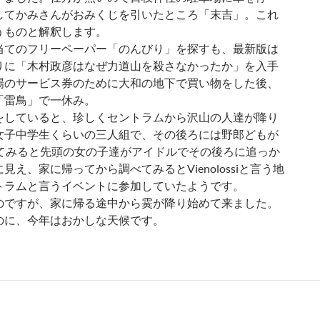
してかみさんがおみくじを引いたところ「末吉」。これ
うものと解釈します。
当てのフリーペーパー「のんびり」を探すも、最新版は
りに「木村政彦はなぜ力道山を殺さなかったか」を入手
場のサービス券のために大和の地下で買い物をした後、
「雷鳥」で一休み。
をしていると、珍しくセントラムから沢山の人達が降り
女子中学生くらいの三人組で、その後ろには野郎どもが
見てみると先頭の女の子達がアイドルでその後ろに追っか
え、家に帰ってから調べてみるとVienolossiと言う地
トラムと言うイベントに参加していたようです。
のですが、家に帰る途中から霙が降り始めて来ました。
のに、今年はおかしな天候です。