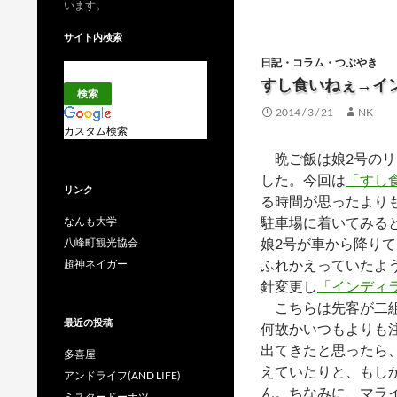
います。
サイト内検索
日記・コラム・つぶやき
すし食いねぇ→イ
2014 / 3 / 21
NK
カスタム検索
晩ご飯は娘2号のリ
した。今回は
「すし
リンク
る時間が思ったより
駐車場に着いてみる
なんも大学
娘2号が車から降り
八峰町観光協会
ふれかえっていたよ
超神ネイガー
針変更し
「インディ
こちらは先客が二組
最近の投稿
何故かいつもよりも
出てきたと思ったら
多喜屋
えていたりと、もし
アンドライフ(AND LIFE)
ん。ちなみに、マラ
ミスタードーナツ