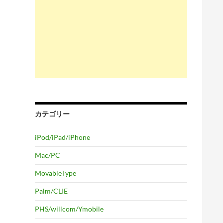
カテゴリー
iPod/iPad/iPhone
Mac/PC
MovableType
Palm/CLIE
PHS/willcom/Ymobile