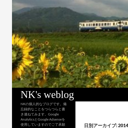
検
NK's weblog
索
NKの個人的なブログです。備
忘録的なことをつらつらと書
き連ねてみます。Google
AnalyticsとGoogle Adsenseを
使用していますのでご了承願
日別アーカイブ: 2014 / 