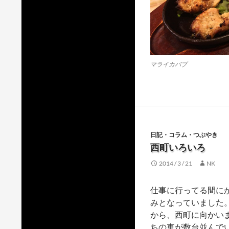
マライカバブ
日記・コラム・つぶやき
西町いろいろ
2014 / 3 / 21
NK
仕事に行ってる間に
みとなっていました
から、西町に向かい
ちの車が数台並んで