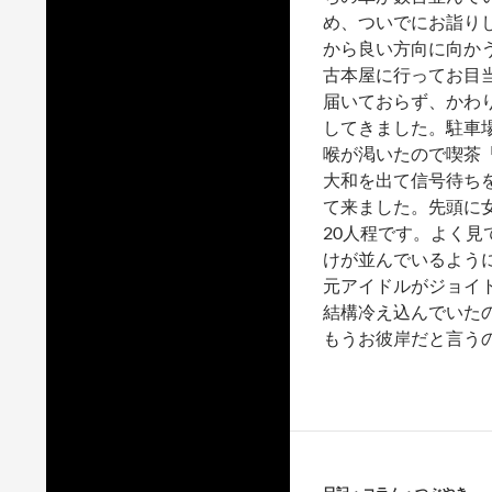
め、ついでにお詣り
から良い方向に向か
古本屋に行ってお目
届いておらず、かわ
してきました。駐車
喉が渇いたので喫茶
大和を出て信号待ち
て来ました。先頭に
20人程です。よく
けが並んでいるように見
元アイドルがジョイ
結構冷え込んでいた
もうお彼岸だと言う