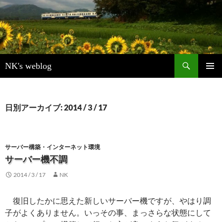
検
NK's weblog
索
コ
メインメ
ン
ニュー
テ
ン
日別アーカイブ: 2014 / 3 / 17
ツ
へ
ス
キ
サーバー構築・インターネット環境
ッ
サーバー機不調
プ
2014 / 3 / 17
NK
復旧したかに思えた新しいサーバー機ですが、やはり調
子がよくありません。いっその事、まっさらな状態にして