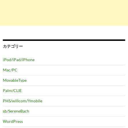
カテゴリー
iPod/iPad/iPhone
Mac/PC
MovableType
Palm/CLIE
PHS/willcom/Ymobile
sb/SereneBach
WordPress