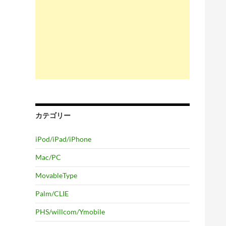
カテゴリー
iPod/iPad/iPhone
Mac/PC
MovableType
Palm/CLIE
PHS/willcom/Ymobile