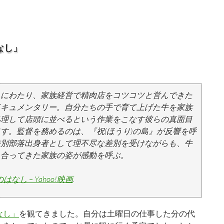
なし」
きにわたり、家族経営で精肉店をコツコツと営んできた
ドキュメンタリー。自分たちの手で育て上げた牛を家族
処理して店頭に並べるという作業をこなす彼らの真面目
す。監督を務めるのは、『祝(ほうり)の島』が反響を呼
差別部落出身者として理不尽な差別を受けながらも、牛
き合ってきた家族の姿が感動を呼ぶ。
なし – Yahoo!映画
.
なし」
を観てきました。自分は土曜日の仕事した分の代