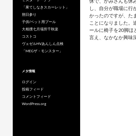
休で、かみさんも休
「果てしなきスカーレット」
し、自分が職場に行
朔日参り
かったのですが、た
子供/ペット用プール
ことになりました。
大相撲七月場所千秋楽
ールに椅子を20脚
コストコ
言え、なかなか興味
ヴェゼルHVあんしん点検
「MEGザ・モンスター」
メタ情報
ログイン
投稿フィード
コメントフィード
WordPress.org