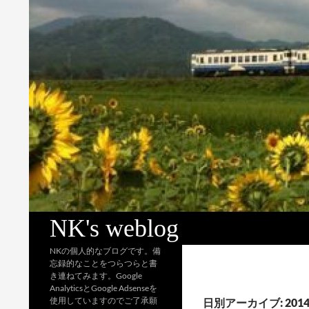
検
NK's weblog
索
NKの個人的なブログです。備
忘録的なことをつらつらと書
き連ねてみます。Google
AnalyticsとGoogle Adsenseを
使用していますのでご了承願
日別アーカイブ: 2014 / 