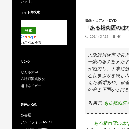
います。
サイト内検索
映画・ビデオ・DVD
「ある精肉店のは
2014 / 3 / 25
NK
カスタム検索
大阪府貝塚市で長
一家の姿を捉えた
リンク
が協力し、丁寧に
なんも大学
な仕事ぶりを映し出
八峰町観光協会
んだ纐纈あや。被
超神ネイガー
の命と正面から向
引用元:
ある精肉店のは
最近の投稿
多喜屋
アンドライフ(AND LIFE)
「ある精肉店のは
ミスタードーナツ