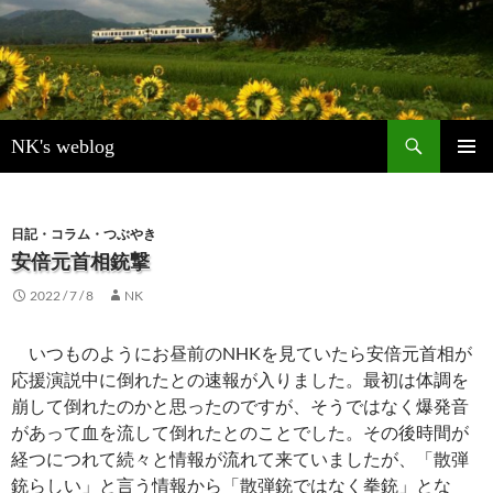
検
NK's weblog
索
コ
メインメ
ン
ニュー
テ
ン
日記・コラム・つぶやき
ツ
安倍元首相銃撃
へ
2022 / 7 / 8
NK
ス
キ
ッ
いつものようにお昼前のNHKを見ていたら安倍元首相が
プ
応援演説中に倒れたとの速報が入りました。最初は体調を
崩して倒れたのかと思ったのですが、そうではなく爆発音
があって血を流して倒れたとのことでした。その後時間が
経つにつれて続々と情報が流れて来ていましたが、「散弾
銃らしい」と言う情報から「散弾銃ではなく拳銃」とな