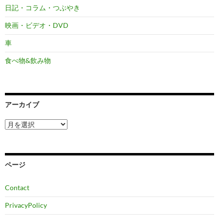
日記・コラム・つぶやき
映画・ビデオ・DVD
車
食べ物&飲み物
アーカイブ
ア
ー
カ
イ
ブ
ページ
Contact
PrivacyPolicy