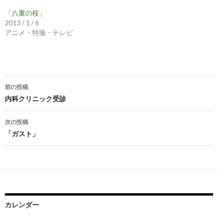
「八重の桜」
2013 / 1 / 6
アニメ・特撮・テレビ
投
前の投稿
稿
内科クリニック受診
ナ
次の投稿
ビ
「ガスト」
ゲ
ー
シ
ョ
カレンダー