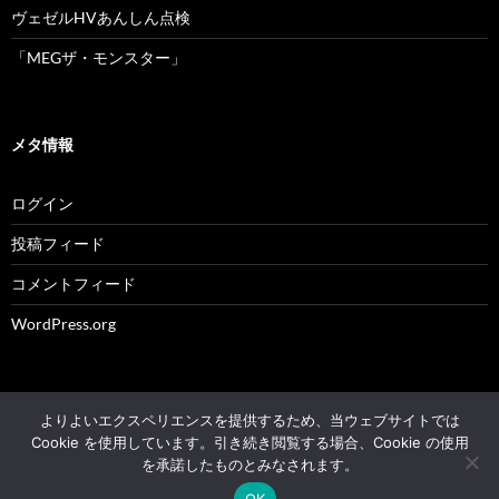
ヴェゼルHVあんしん点検
「MEGザ・モンスター」
メタ情報
ログイン
投稿フィード
コメントフィード
WordPress.org
よりよいエクスペリエンスを提供するため、当ウェブサイトでは
© 2004 - 2026 NK's weblog All rights reserved.
Cookie を使用しています。引き続き閲覧する場合、Cookie の使用
を承諾したものとみなされます。
Proudly powered by WordPress
OK