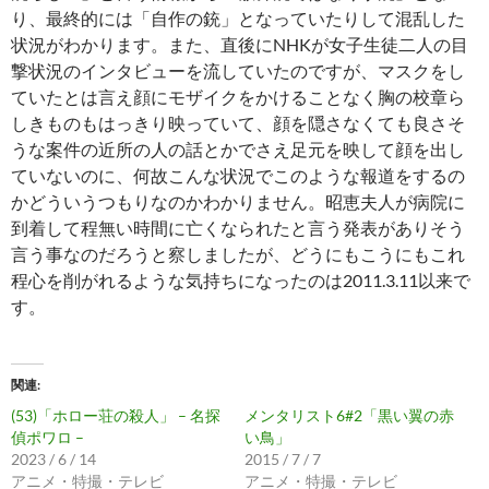
り、最終的には「自作の銃」となっていたりして混乱した
状況がわかります。また、直後にNHKが女子生徒二人の目
撃状況のインタビューを流していたのですが、マスクをし
ていたとは言え顔にモザイクをかけることなく胸の校章ら
しきものもはっきり映っていて、顔を隠さなくても良さそ
うな案件の近所の人の話とかでさえ足元を映して顔を出し
ていないのに、何故こんな状況でこのような報道をするの
かどういうつもりなのかわかりません。昭恵夫人が病院に
到着して程無い時間に亡くなられたと言う発表がありそう
言う事なのだろうと察しましたが、どうにもこうにもこれ
程心を削がれるような気持ちになったのは2011.3.11以来で
す。
関連
(53)「ホロー荘の殺人」 – 名探
メンタリスト6#2「黒い翼の赤
偵ポワロ –
い鳥」
2023 / 6 / 14
2015 / 7 / 7
アニメ・特撮・テレビ
アニメ・特撮・テレビ