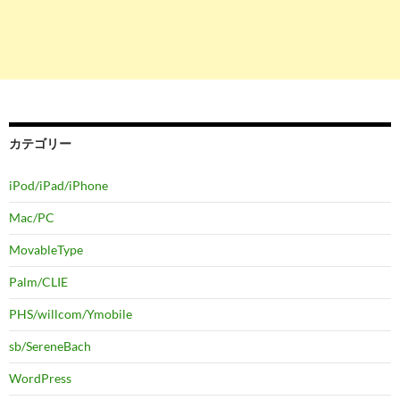
カテゴリー
iPod/iPad/iPhone
Mac/PC
MovableType
Palm/CLIE
PHS/willcom/Ymobile
sb/SereneBach
WordPress