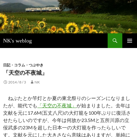
検
NK's weblog
索
コ
メインメ
ン
ニュー
テ
ン
日記・コラム・つぶやき
ツ
「天空の不夜城」
へ
2014 / 8 / 3
NK
ス
キ
ッ
ねぶたとか竿灯とか夏の東北祭りのシーズンになりまし
プ
たが、能代でも
「天空の不夜城」
が始まりました。去年は
文献を元に17.6M(五丈八尺)の大灯籠を100年ぶりに復活さ
せたらしいのですが、今年は何故か23.5Mと五所川原の立
佞武多の23Mを超した日本一の大灯籠を作ったらしいで
す。文献を元にした大きさなら意味はありますが、単純に