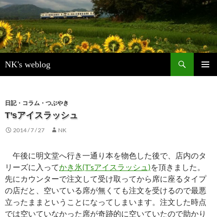
検
NK's weblog
索
コ
メインメ
ン
ニュー
テ
ン
日記・コラム・つぶやき
ツ
T’sアイスラッシュ
へ
2014 / 7 / 27
NK
ス
キ
ッ
午後に明文堂へ行き一通り本を物色した後で、店内のタ
プ
リーズに入って
かき氷(T’sアイスラッシュ)
を頂きました。
先にカウンターで注文して受け取ってから席に座るタイプ
の店だと、空いている席が無くても注文を受けるので最悪
立ったままということになってしまいます。注文した時点
では空いていなかった席が奇跡的に空いていたので助かり