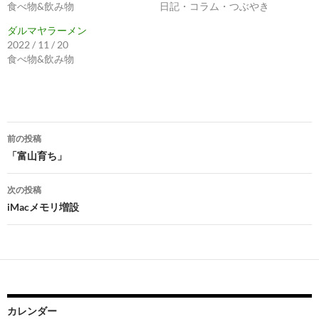
食べ物&飲み物
日記・コラム・つぶやき
ダルマヤラーメン
2022 / 11 / 20
食べ物&飲み物
投
前の投稿
稿
「富山育ち」
ナ
次の投稿
ビ
iMacメモリ増設
ゲ
ー
シ
ョ
カレンダー