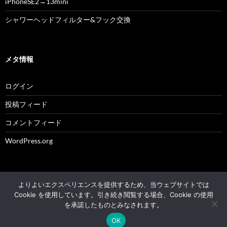
iPhoneSE2→13mini
シャワーヘッドフィルター&フック交換
メタ情報
ログイン
投稿フィード
コメントフィード
WordPress.org
よりよいエクスペリエンスを提供するため、当ウェブサイトでは
© 2004 - 2026 NK's weblog All rights reserved.
Cookie を使用しています。引き続き閲覧する場合、Cookie の使用
を承諾したものとみなされます。
Proudly powered by WordPress
OK