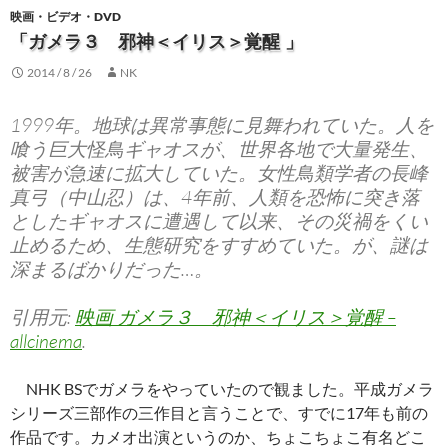
映画・ビデオ・DVD
「ガメラ３ 邪神＜イリス＞覚醒 」
2014 / 8 / 26
NK
1999年。地球は異常事態に見舞われていた。人を
喰う巨大怪鳥ギャオスが、世界各地で大量発生、
被害が急速に拡大していた。女性鳥類学者の長峰
真弓（中山忍）は、4年前、人類を恐怖に突き落
としたギャオスに遭遇して以来、その災禍をくい
止めるため、生態研究をすすめていた。が、謎は
深まるばかりだった…。
引用元:
映画 ガメラ３ 邪神＜イリス＞覚醒 –
allcinema
.
NHK BSでガメラをやっていたので観ました。平成ガメラ
シリーズ三部作の三作目と言うことで、すでに17年も前の
作品です。カメオ出演というのか、ちょこちょこ有名どこ