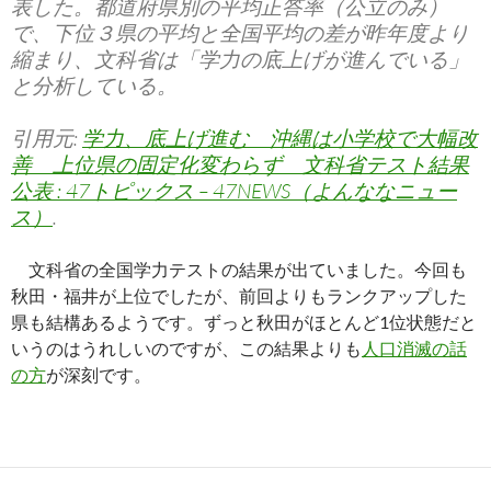
表した。都道府県別の平均正答率（公立のみ）
で、下位３県の平均と全国平均の差が昨年度より
縮まり、文科省は「学力の底上げが進んでいる」
と分析している。
引用元:
学力、底上げ進む 沖縄は小学校で大幅改
善 上位県の固定化変わらず 文科省テスト結果
公表 : 47トピックス – 47NEWS（よんななニュー
ス）
.
文科省の全国学力テストの結果が出ていました。今回も
秋田・福井が上位でしたが、前回よりもランクアップした
県も結構あるようです。ずっと秋田がほとんど1位状態だと
いうのはうれしいのですが、この結果よりも
人口消滅の話
の方
が深刻です。