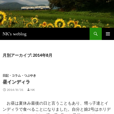
検
NK's weblog
索
コ
メインメ
ン
ニュー
テ
ン
月別アーカイブ: 2014年8月
ツ
へ
ス
キ
日記・コラム・つぶやき
ッ
昼インディラ
プ
2014 / 8 / 31
NK
お昼は夏休み最後の日と言うこともあり、甥っ子達とイ
ンディラで食べることになりました。自分と娘2号はホリデ