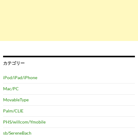
カテゴリー
iPod/iPad/iPhone
Mac/PC
MovableType
Palm/CLIE
PHS/willcom/Ymobile
sb/SereneBach