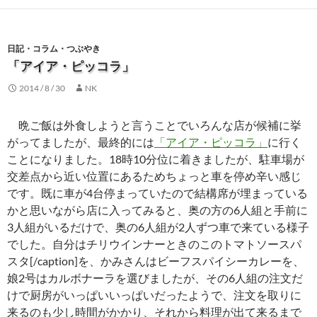
日記・コラム・つぶやき
「アイア・ピッコラ」
2014 / 8 / 30
NK
晩ご飯は外食しようと言うことでいろんな店が候補に挙
がってましたが、最終的には
「アイア・ピッコラ」
に行く
ことになりました。18時10分位に着きましたが、駐車場が
交差点から近い位置にあるためちょっと車を停め辛い感じ
です。既に車が4台停まっていたので結構席が埋まっている
かと思いながら店に入ってみると、奥の方の6人組と手前に
3人組がいるだけで、奥の6人組が2人ずつ車で来ている様子
でした。自分はチリウインナーときのこのトマトソースパ
スタ[/caption]を、かみさんはビーフスパイシーカレーを、
娘2号はカルボナーラを選びましたが、その6人組の注文だ
けで厨房がいっぱいいっぱいだったようで、注文を取りに
来るのも少し時間がかかり、それから料理が出て来るまで