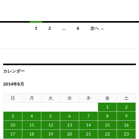
投
1
2
…
6
次へ →
稿
ナ
ビ
ゲ
カレンダー
ー
2014年8月
シ
日
月
火
水
木
金
土
ョ
1
2
ン
3
4
5
6
7
8
9
10
11
12
13
14
15
16
17
18
19
20
21
22
23