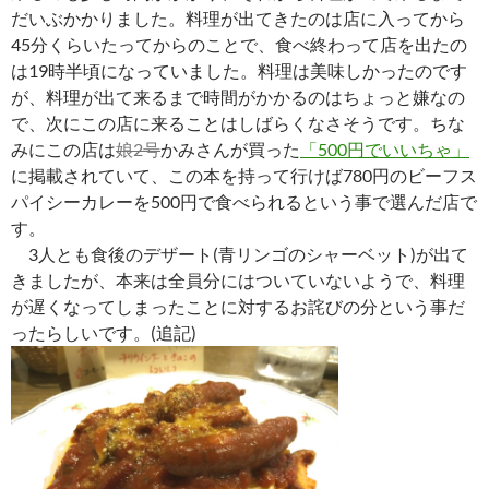
だいぶかかりました。料理が出てきたのは店に入ってから
45分くらいたってからのことで、食べ終わって店を出たの
は19時半頃になっていました。料理は美味しかったのです
が、料理が出て来るまで時間がかかるのはちょっと嫌なの
で、次にこの店に来ることはしばらくなさそうです。ちな
みにこの店は
娘2号
かみさんが買った
「500円でいいちゃ」
に掲載されていて、この本を持って行けば780円のビーフス
パイシーカレーを500円で食べられるという事で選んだ店で
す。
3人とも食後のデザート(青リンゴのシャーベット)が出て
きましたが、本来は全員分にはついていないようで、料理
が遅くなってしまったことに対するお詫びの分という事だ
ったらしいです。(追記)