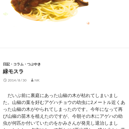
日記・コラム・つぶやき
緑モスラ
2014 / 8 / 30
NK
だいぶ前に裏庭にあった山椒の木が枯れてしまいまし
た。山椒の葉を好むアゲハチョウの幼虫に2メートル近くあ
った山椒の木がやられてしまったのです。今年になって再
び山椒の苗木を植えたのですが、今朝その木にアゲハの幼
虫が何匹か付いていたのをかみさんが発見し退治しまし