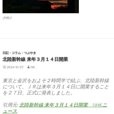
夕焼け
日記・コラム・つぶやき
北陸新幹線 来年３月１４日開業
2014 / 8 / 27
NK
東京と金沢をおよそ２時間半で結ぶ、北陸新幹線
について、ＪＲは来年３月１４日に開業すること
を２７日、正式に発表しました。
引用元:
北陸新幹線 来年３月１４日開業 NHKニ
ュース
.