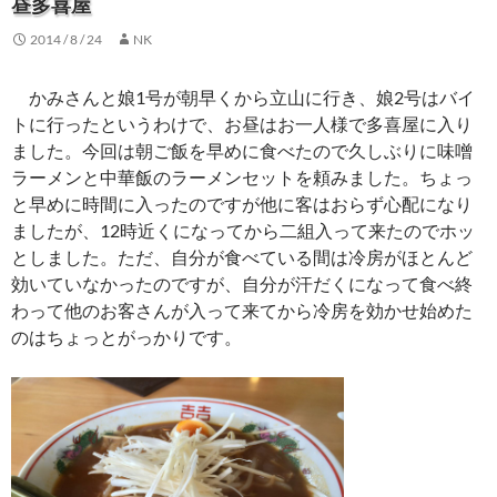
昼多喜屋
2014 / 8 / 24
NK
かみさんと娘1号が朝早くから立山に行き、娘2号はバイ
トに行ったというわけで、お昼はお一人様で多喜屋に入り
ました。今回は朝ご飯を早めに食べたので久しぶりに味噌
ラーメンと中華飯のラーメンセットを頼みました。ちょっ
と早めに時間に入ったのですが他に客はおらず心配になり
ましたが、12時近くになってから二組入って来たのでホッ
としました。ただ、自分が食べている間は冷房がほとんど
効いていなかったのですが、自分が汗だくになって食べ終
わって他のお客さんが入って来てから冷房を効かせ始めた
のはちょっとがっかりです。