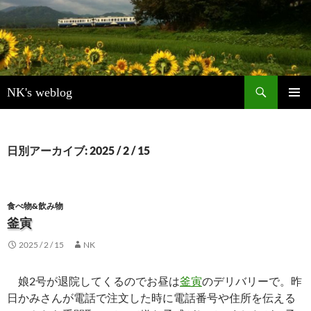
検
NK's weblog
索
コ
メインメ
ン
ニュー
テ
ン
日別アーカイブ: 2025 / 2 / 15
ツ
へ
ス
キ
食べ物&飲み物
ッ
釜寅
プ
2025 / 2 / 15
NK
娘2号が退院してくるのでお昼は
釜寅
のデリバリーで。昨
日かみさんが電話で注文した時に電話番号や住所を伝える