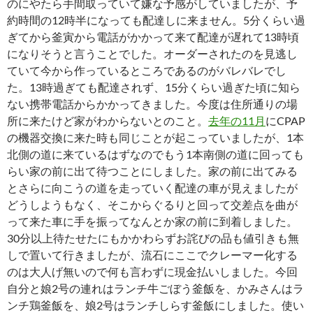
のにやたら手間取っていて嫌な予感がしていましたが、予
約時間の12時半になっても配達しに来ません。5分くらい過
ぎてから釜寅から電話がかかって来て配達が遅れて13時頃
になりそうと言うことでした。オーダーされたのを見逃し
ていて今から作っているところであるのがバレバレでし
た。13時過ぎても配達されず、15分くらい過ぎた頃に知ら
ない携帯電話からかかってきました。今度は住所通りの場
所に来たけど家がわからないとのこと。
去年の11月
にCPAP
の機器交換に来た時も同じことが起こっていましたが、1本
北側の道に来ているはずなのでもう1本南側の道に回っても
らい家の前に出て待つことにしました。家の前に出てみる
とさらに向こうの道を走っていく配達の車が見えましたが
どうしようもなく、そこからぐるりと回って交差点を曲が
って来た車に手を振ってなんとか家の前に到着しました。
30分以上待たせたにもかかわらずお詫びの品も値引きも無
しで置いて行きましたが、流石にここでクレーマー化する
のは大人げ無いので何も言わずに現金払いしました。今回
自分と娘2号の連れはランチ牛ごぼう釜飯を、かみさんはラ
ンチ鶏釜飯を、娘2号はランチしらす釜飯にしました。使い