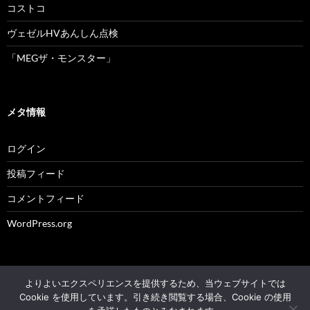
コストコ
ヴェゼルHVあんしん点検
「MEGザ・モンスター」
メタ情報
ログイン
投稿フィード
コメントフィード
WordPress.org
よりよいエクスペリエンスを提供するため、当ウェブサイトでは
© 2004 - 2026 NK's weblog All rights reserved.
Cookie を使用しています。引き続き閲覧する場合、Cookie の使用