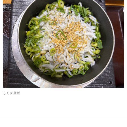
しらす釜飯