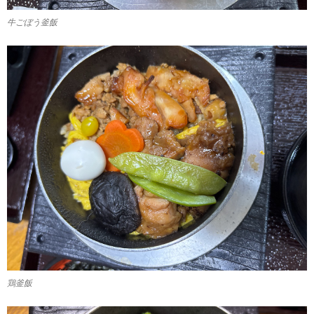
牛ごぼう釜飯
鶏釜飯