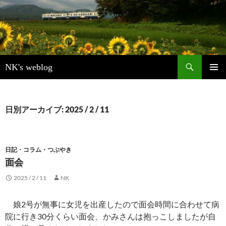
検
NK's weblog
索
コ
メインメ
ン
ニュー
テ
ン
日別アーカイブ: 2025 / 2 / 11
ツ
へ
ス
キ
日記・コラム・つぶやき
ッ
面会
プ
2025 / 2 / 11
NK
娘2号が無事に女児を出産したので面会時間に合わせて病
院に行き30分くらい面会、かみさんは抱っこしましたが自