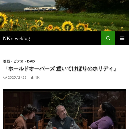
検
NK's weblog
索
コ
メインメ
ン
ニュー
テ
ン
映画・ビデオ・DVD
ツ
「ホールドオーバーズ 置いてけぼりのホリディ」
へ
2025 / 2 / 28
NK
ス
キ
ッ
プ