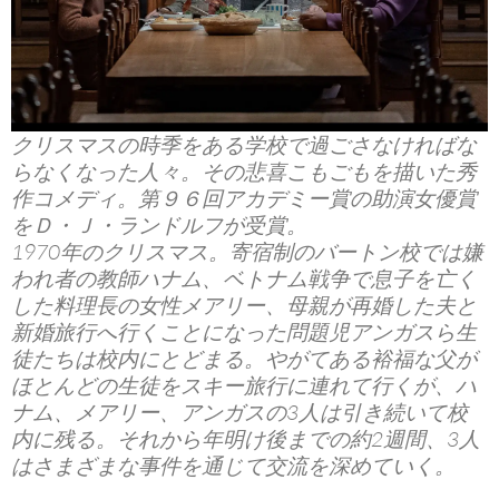
クリスマスの時季をある学校で過ごさなければな
らなくなった人々。その悲喜こもごもを描いた秀
作コメディ。第９６回アカデミー賞の助演女優賞
をＤ・Ｊ・ランドルフが受賞。
1970年のクリスマス。寄宿制のバートン校では嫌
われ者の教師ハナム、ベトナム戦争で息子を亡く
した料理長の女性メアリー、母親が再婚した夫と
新婚旅行へ行くことになった問題児アンガスら生
徒たちは校内にとどまる。やがてある裕福な父が
ほとんどの生徒をスキー旅行に連れて行くが、ハ
ナム、メアリー、アンガスの3人は引き続いて校
内に残る。それから年明け後までの約2週間、3人
はさまざまな事件を通じて交流を深めていく。