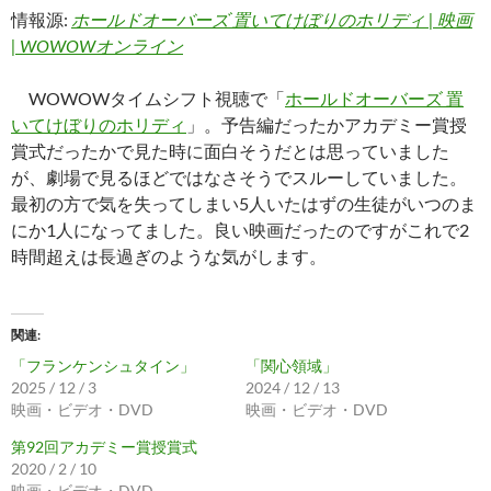
情報源:
ホールドオーバーズ 置いてけぼりのホリディ | 映画
| WOWOWオンライン
WOWOWタイムシフト視聴で「
ホールドオーバーズ 置
いてけぼりのホリディ
」。予告編だったかアカデミー賞授
賞式だったかで見た時に面白そうだとは思っていました
が、劇場で見るほどではなさそうでスルーしていました。
最初の方で気を失ってしまい5人いたはずの生徒がいつのま
にか1人になってました。良い映画だったのですがこれで2
時間超えは長過ぎのような気がします。
関連
「フランケンシュタイン」
「関心領域」
2025 / 12 / 3
2024 / 12 / 13
映画・ビデオ・DVD
映画・ビデオ・DVD
第92回アカデミー賞授賞式
2020 / 2 / 10
映画・ビデオ・DVD