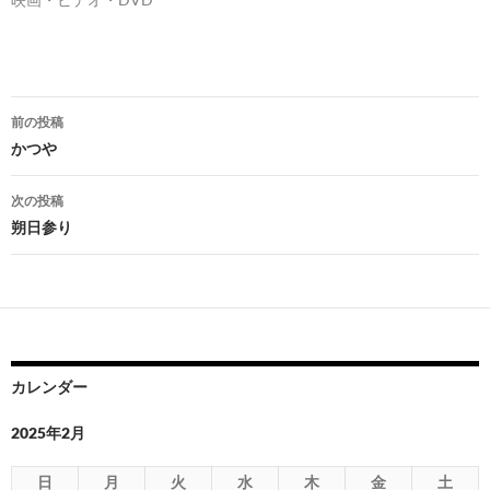
投
前の投稿
稿
かつや
ナ
次の投稿
ビ
朔日参り
ゲ
ー
シ
ョ
カレンダー
ン
2025年2月
日
月
火
水
木
金
土