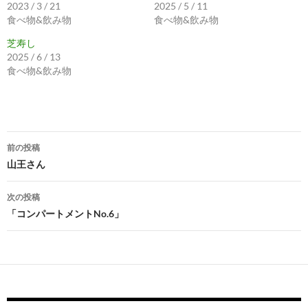
2023 / 3 / 21
2025 / 5 / 11
食べ物&飲み物
食べ物&飲み物
芝寿し
2025 / 6 / 13
食べ物&飲み物
投
前の投稿
稿
山王さん
ナ
次の投稿
ビ
「コンパートメントNo.6」
ゲ
ー
シ