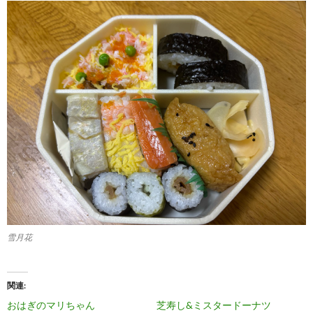
雪月花
関連
おはぎのマリちゃん
芝寿し&ミスタードーナツ