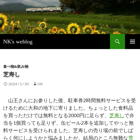
検
NK's weblog
索
コ
メインメ
ン
ニュー
テ
ン
食べ物&飲み物
ツ
芝寿し
へ
2024 / 5 / 30
NK
ス
キ
ッ
山王さんにお参りした後、駐車券2時間無料サービスを受
プ
けるために大和の地下に寄りました。ちょっとした食料品
を買っただけでは無料となる2000円に足らず、
芝寿し
で弁
当を1個買っても足りず、缶ビール2本を追加してやっと無
料サービスを受けられました。芝寿しの売り場の前でしば
らく何にしようかと悩みましたが、結局のところ無難な
雪