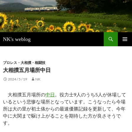
検
NK's weblog
索
コ
メインメ
ン
ニュー
テ
ン
プロレス・大相撲・格闘技
ツ
大相撲五月場所中日
へ
2024 / 5 / 19
NK
ス
キ
ッ
大相撲五月場所の
中日
。役力士9人のうち5人が休場して
プ
いるという悲惨な場所となっています。こうなったら今場
所は大の里が初土俵からの最速優勝記録を更新して、今年
中に大関まで駆け上がることを期待した方が良さそうで
す。