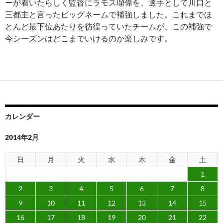
ーが着いたらしく監督にラモス瑠偉を、選手として川口と
三都主と言ったビッグネームで補強しました。これまでほ
とんど最下位あたりを彷徨っていたチームが、この補強で
今シーズンはどこまでいけるのか楽しみです。
カレンダー
2014年2月
日
月
火
水
木
金
土
1
2
3
4
5
6
7
8
9
10
11
12
13
14
15
16
17
18
19
20
21
22