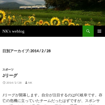
検
NK's weblog
索
コ
メインメ
ン
ニュー
テ
ン
日別アーカイブ: 2014 / 2 / 28
ツ
へ
ス
キ
スポーツ
ッ
Jリーグ
プ
2014 / 2 / 28
NK
Jリーグが開幕します。自分が注目するのはFC岐阜です。存
亡の危機に立っていたチームだったはずですが、スポンサ