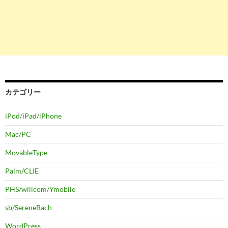
カテゴリー
iPod/iPad/iPhone
Mac/PC
MovableType
Palm/CLIE
PHS/willcom/Ymobile
sb/SereneBach
WordPress