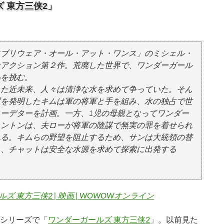
 東方三侠2」
エブリウェア・オール・アット・ワンス」のミシェル・
ンアクション第２作。荒廃した世界で、ワンダーガール
いを挑む。
した近未来、人々は清浄な水を求めて争っていた。そん
置を発明したキムは軍の将軍と手を組み、水の独占で世
ーデターを計画。一方、1児の母親となってワンダー
トントンは、夫ローが将軍の陰謀で無実の罪を着せられ
れる。キムらの野望を阻止するため、サンは大統領の替
し、チャットは安全な水源を求めて探索に出発する
ズ 東方三侠2 | 映画 | WOWOWオンライン
シリーズで「
ワンダーガールズ 東方三侠2
」。以前見た