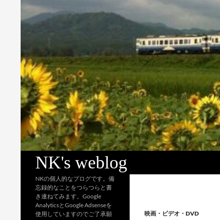
検
NK's weblog
索
NKの個人的なブログです。備
忘録的なことをつらつらと書
き連ねてみます。Google
AnalyticsとGoogle Adsenseを
映画・ビデオ・DVD
使用していますのでご了承願