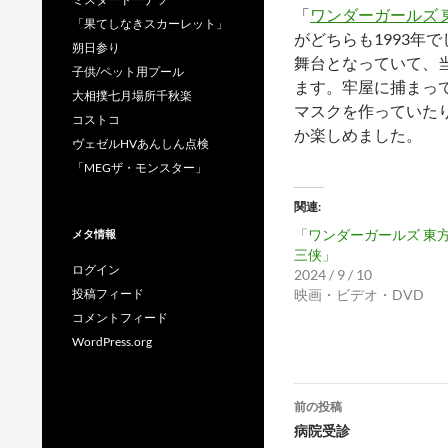
「
ワンダーガールズ 
「果てしなきスカーレット」
がどちらも1993年
朔日参り
舞台となっていて、
子供/ペット用プール
ます。牢屋に捕まっ
大相撲七月場所千秋楽
マスクを作っていた
コストコ
か楽しめました。
ヴェゼルHVあんしん点検
「MEGザ・モンスター」
関連
「ワンダーガールズ 東
メタ情報
三侠」
ログイン
2024 / 9 / 10
投稿フィード
映画・ビデオ・DVD
コメントフィード
WordPress.org
投
前の投稿
稿
病院受診