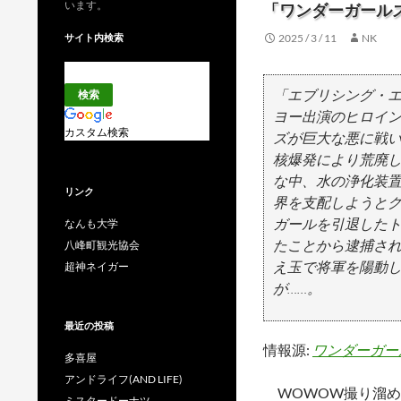
います。
「ワンダーガールズ
サイト内検索
2025 / 3 / 11
NK
「エブリシング・
ヨー出演のヒロイ
カスタム検索
ズが巨大な悪に戦
核爆発により荒廃
な中、水の浄化装
リンク
界を支配しようとク
ガールを引退した
なんも大学
たことから逮捕さ
八峰町観光協会
え玉で将軍を陽動
超神ネイガー
が……。
最近の投稿
情報源:
ワンダーガール
多喜屋
アンドライフ(AND LIFE)
WOWOW撮り溜め
ミスタードーナツ