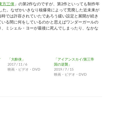
東方三侠
」の第2作なのですが、第2作といっても制作年
でした。なぜかいきなり核爆発によって荒廃した近未来が
当時では許容されていたであろう緩い設定と展開が続き
ている間に何をしているのかと思えばワンダーガールの
り、ミシェル・ヨーが最後に死んでしまったり、なかな
方
「大酔侠」
「アイアンスカイ/第三帝
2017 / 11 / 6
国の逆襲」
映画・ビデオ・DVD
2019 / 7 / 15
映画・ビデオ・DVD