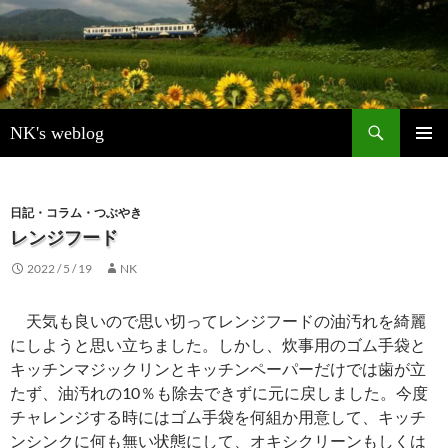
検
NK's weblog
索
コ
メインメ
ン
ニュー
テ
ン
日記・コラム・つぶやき
ツ
レンジフード
へ
2022 / 5 / 19
NK
ス
キ
ッ
天気も良いので思い切ってレンジフードの油汚れを綺麗
プ
にしようと思い立ちました。しかし、炊事用のゴム手袋と
キッチンマジックリンとキッチンペーパーだけでは歯が立
たず、油汚れの10％も除去できずに元に戻しました。今度
チャレンジする時にはゴム手袋を何組か用意して、キッチ
ンシンクに何も無い状態にして、オキシクリーンもしくは