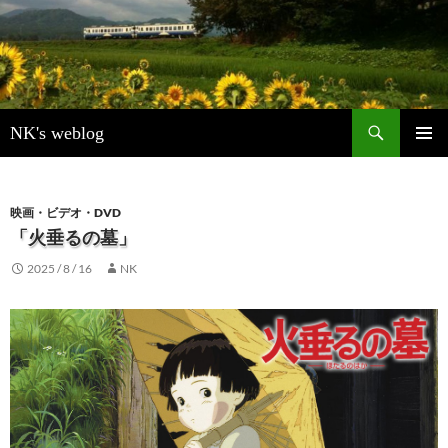
検
NK's weblog
索
コ
メインメ
ン
ニュー
テ
ン
映画・ビデオ・DVD
ツ
「火垂るの墓」
へ
2025 / 8 / 16
NK
ス
キ
ッ
プ