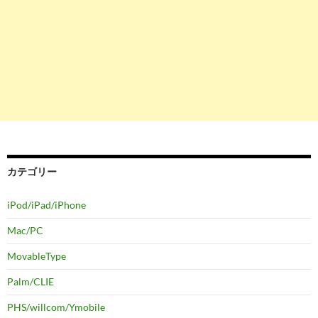
カテゴリー
iPod/iPad/iPhone
Mac/PC
MovableType
Palm/CLIE
PHS/willcom/Ymobile