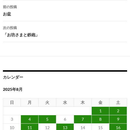
投
前の投稿
稿
お盆
ナ
次の投稿
ビ
「お坊さまと鉄砲」
ゲ
ー
シ
ョ
カレンダー
ン
2025年8月
日
月
火
水
木
金
土
1
2
3
4
5
6
7
8
9
10
11
12
13
14
15
16