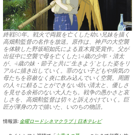
終戦80年。戦火で両親を亡くした幼い兄妹を描く
高畑勲監督の名作を放送。原作は、神戸の大空襲
を体験した野坂昭如氏による直木賞受賞作。父が
出征中に空襲で母を亡くした14歳の少年・清太
が、4歳の妹・節子と共に“生きよう”とした姿をリ
アルに描き出していく。罪のない子どもや病気の
母たちを容赦なく炎に飲み込んでいく空襲。周囲
の人々に頼ることができない幼い清太と、優しさ
を見せる余裕のない大人たち。戦争の愚かさと哀
しさを、高畑勲監督は切々と訴えかけていく。巨
匠が渾身の力で描いた、いのちの物語。
情報源:
金曜ロードシネマクラブ｜日本テレビ