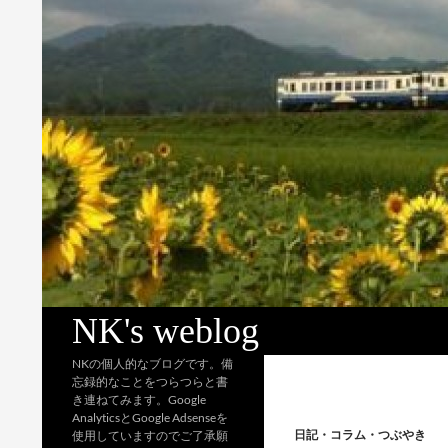
検
NK's weblog
索
NKの個人的なブログです。備
忘録的なことをつらつらと書
き連ねてみます。Google
AnalyticsとGoogle Adsenseを
日記・コラム・つぶやき
使用していますのでご了承願