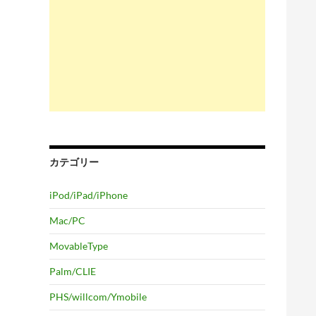
カテゴリー
iPod/iPad/iPhone
Mac/PC
MovableType
Palm/CLIE
PHS/willcom/Ymobile