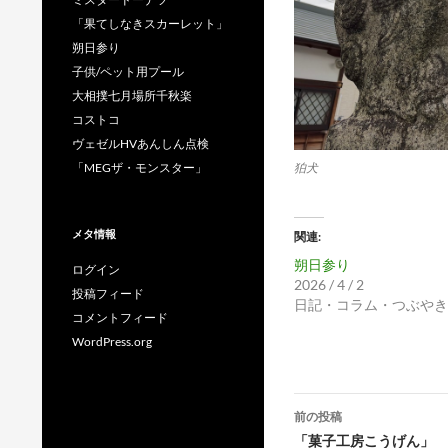
「果てしなきスカーレット」
朔日参り
子供/ペット用プール
大相撲七月場所千秋楽
コストコ
ヴェゼルHVあんしん点検
狛犬
「MEGザ・モンスター」
メタ情報
関連
朔日参り
ログイン
2026 / 4 / 2
投稿フィード
日記・コラム・つぶやき
コメントフィード
WordPress.org
投
前の投稿
稿
「菓子工房こうげん」