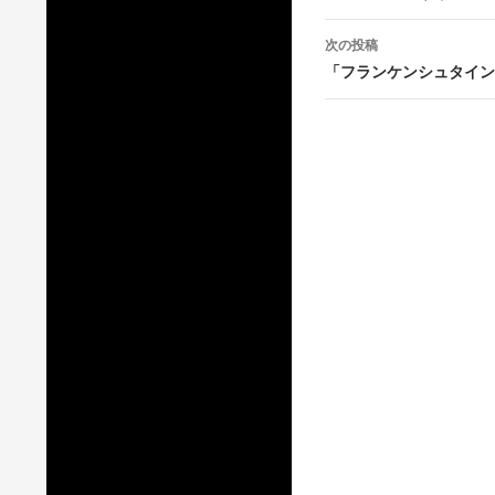
ナ
次の投稿
ビ
「フランケンシュタイン
ゲ
ー
シ
ョ
ン