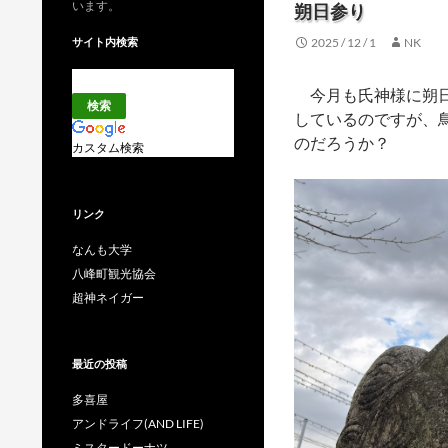
います。
朔日参り
サイト内検索
2025 / 12 / 1
NK
今月も氏神様に朔日
しているのですが、
のだろうか？
カスタム検索
リンク
なんも大学
八峰町観光協会
超神ネイガー
最近の投稿
多喜屋
アンドライフ(AND LIFE)
ミスタードーナツ