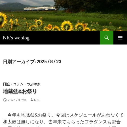
検
NK's weblog
索
コ
メインメ
ン
ニュー
テ
ン
日別アーカイブ: 2025 / 8 / 23
ツ
へ
ス
キ
日記・コラム・つぶやき
ッ
地蔵盆&お祭り
プ
2025 / 8 / 23
NK
今年も地蔵盆&お祭り。今回はスケジュールがあわなくて
和太鼓は無しになり、去年来てもらったフラダンスも都合