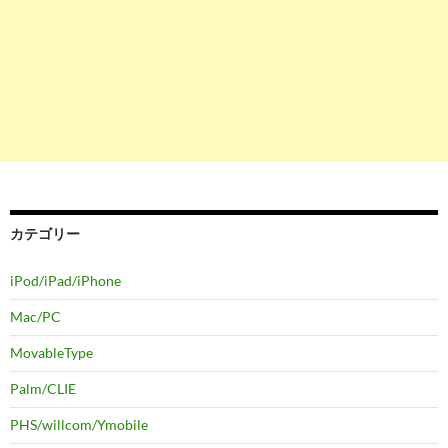
カテゴリー
iPod/iPad/iPhone
Mac/PC
MovableType
Palm/CLIE
PHS/willcom/Ymobile