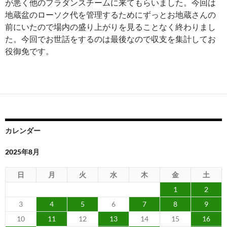
が悪く他のフラダンスチームに来てもらいました。今回は
地蔵盆のローソク代を管理するためにずっとお地蔵さんの
前にいたので場内の盛り上がりを見ることなく終わりまし
た。今回でお世話をするのは最後なので収支を集計してお
役御免です。
カレンダー
2025年8月
日
月
火
水
木
金
土
1
2
3
4
5
6
7
8
9
10
11
12
13
14
15
16