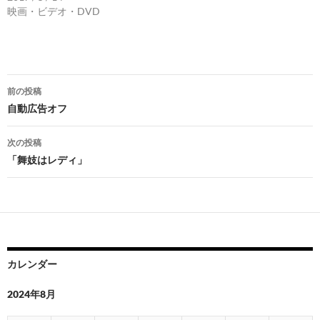
映画・ビデオ・DVD
投
前の投稿
稿
自動広告オフ
ナ
次の投稿
ビ
「舞妓はレディ」
ゲ
ー
シ
ョ
カレンダー
ン
2024年8月