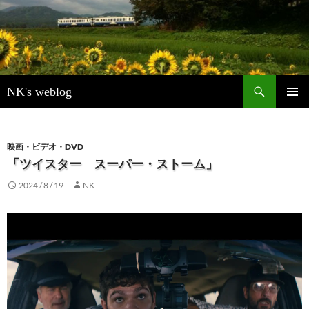
検
NK's weblog
索
コ
メインメ
ン
ニュー
テ
ン
映画・ビデオ・DVD
ツ
「ツイスター スーパー・ストーム」
へ
2024 / 8 / 19
NK
ス
キ
ッ
プ