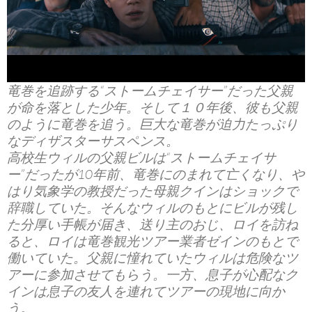
竜巻を追跡する“ストームチェイサー”だった父親
が命を落とした少年。そして１０年後、彼も父親
のように竜巻を追う。巨大な竜巻が迫力たっぷり
なディザスターサスペンス。
高校生ウィルの父親ビルは“ストームチェイサ
ー”だったが10年前、竜巻にのまれて亡くなり、や
はり気象学の教授だった母親クインはショックで
辞職していた。そんなウィルのもとにビルが残し
た分厚い手帳が届き、送り主のおじ、ロイを訪ね
ると、ロイは竜巻観光ツアー業者ゼインのもとで
働いていた。父親に憧れていたウィルは危険なツ
アーに参加させてもらう。一方、息子が心配なク
インは息子の友人を連れてツアーの現地に向か
う。