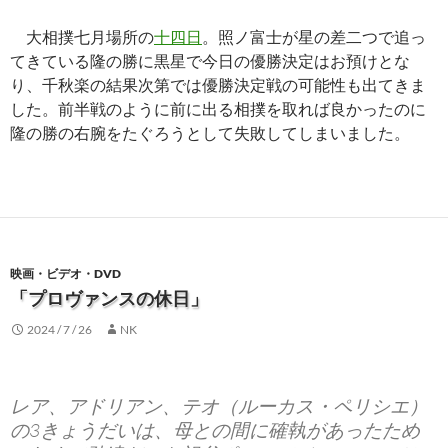
大相撲七月場所の
十四日
。照ノ富士が星の差二つで追っ
てきている隆の勝に黒星で今日の優勝決定はお預けとな
り、千秋楽の結果次第では優勝決定戦の可能性も出てきま
した。前半戦のように前に出る相撲を取れば良かったのに
隆の勝の右腕をたぐろうとして失敗してしまいました。
映画・ビデオ・DVD
「プロヴァンスの休日」
2024 / 7 / 26
NK
レア、アドリアン、テオ（ルーカス・ペリシエ）
の3きょうだいは、母との間に確執があったため