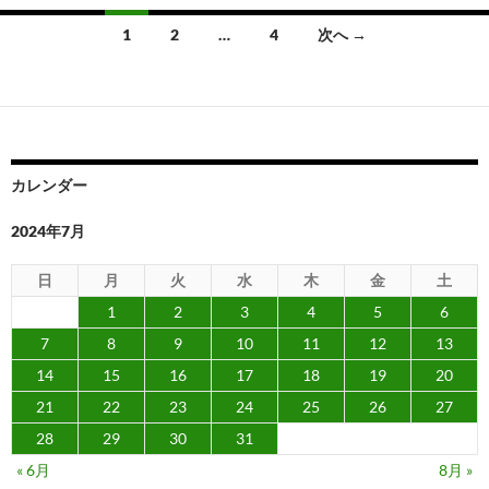
投
1
2
…
4
次へ →
稿
ナ
ビ
ゲ
カレンダー
ー
2024年7月
シ
日
月
火
水
木
金
土
ョ
1
2
3
4
5
6
ン
7
8
9
10
11
12
13
14
15
16
17
18
19
20
21
22
23
24
25
26
27
28
29
30
31
« 6月
8月 »