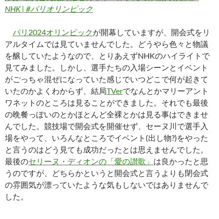
NHK | #パリオリンピック
パリ2024オリンピック
が開幕していますが、開会式をリ
アルタイムでは見ていませんでした。どうやら色々と物議
を醸していたようなので、とりあえずNHKのハイライトで
見てみました。しかし、選手たちの入場シーンとイベント
がごっちゃ混ぜになっていた感じでいつどこで何が起きて
いたのかよくわからず、結局
TVer
でなんとかマリーアント
ワネットのところは見ることができました。それでも最後
の晩餐っぽいのとかほとんど全裸とかは見る事はできませ
んでした。競技場で開会式を開催せず、セーヌ川で選手入
場をやって、いろんなところでイベント(出し物?)をやった
と言うのはどう見ても成功だったとは思えませんでした。
最後の
セリーヌ・ディオンの「愛の讃歌」
は良かったと思
うのですが、どちらかというと開会式と言うよりも閉会式
の雰囲気が漂っていたような気もしないではありませんで
した。