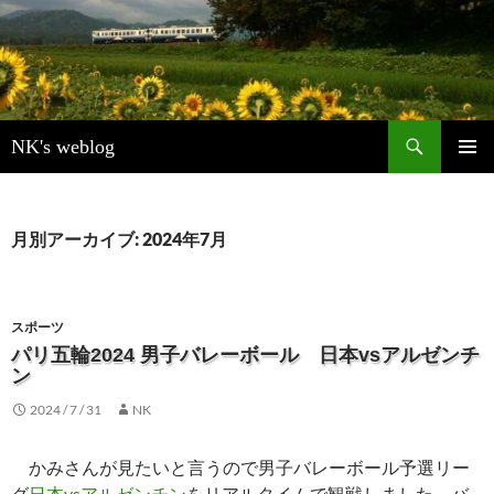
検
NK's weblog
索
コ
メインメ
ン
ニュー
テ
ン
月別アーカイブ: 2024年7月
ツ
へ
ス
キ
スポーツ
ッ
パリ五輪2024 男子バレーボール 日本vsアルゼンチ
プ
ン
2024 / 7 / 31
NK
かみさんが見たいと言うので男子バレーボール予選リー
グ
日本vsアルゼンチン
をリアルタイムで観戦しました。バ