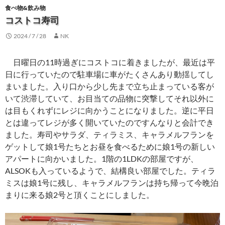
食べ物&飲み物
コストコ寿司
2024 / 7 / 28
NK
日曜日の11時過ぎにコストコに着きましたが、最近は平
日に行っていたので駐車場に車がたくさんあり動揺してし
まいました。入り口から少し先まで立ち止まっている客が
いて渋滞していて、お目当ての品物に突撃してそれ以外に
は目もくれずにレジに向かうことになりました。逆に平日
とは違ってレジが多く開いていたのですんなりと会計でき
ました。寿司やサラダ、ティラミス、キャラメルフランを
ゲットして娘1号たちとお昼を食べるために娘1号の新しい
アパートに向かいました。1階の1LDKの部屋ですが、
ALSOKも入っているようで、結構良い部屋でした。ティラ
ミスは娘1号に残し、キャラメルフランは持ち帰って今晩泊
まりに来る娘2号と頂くことにしました。