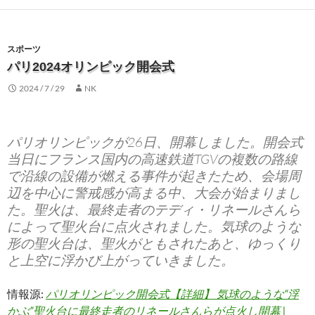
スポーツ
パリ2024オリンピック開会式
2024 / 7 / 29
NK
パリオリンピックが26日、開幕しました。開会式
当日にフランス国内の高速鉄道TGVの複数の路線
で沿線の設備が燃える事件が起きたため、会場周
辺を中心に警戒感が高まる中、大会が始まりまし
た。聖火は、最終走者のテディ・リネールさんら
によって聖火台に点火されました。気球のような
形の聖火台は、聖火がともされたあと、ゆっくり
と上空に浮かび上がっていきました。
情報源:
パリオリンピック開会式【詳細】 気球のような“浮
かぶ”聖火台に最終走者のリネールさんらが点火し開幕 |