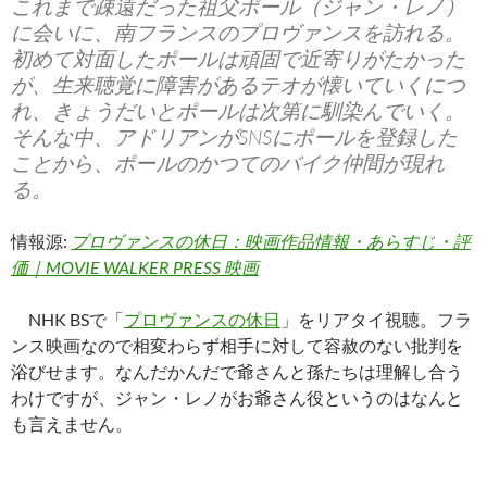
これまで疎遠だった祖父ポール（ジャン・レノ）
に会いに、南フランスのプロヴァンスを訪れる。
初めて対面したポールは頑固で近寄りがたかった
が、生来聴覚に障害があるテオが懐いていくにつ
れ、きょうだいとポールは次第に馴染んでいく。
そんな中、アドリアンがSNSにポールを登録した
ことから、ポールのかつてのバイク仲間が現れ
る。
情報源:
プロヴァンスの休日：映画作品情報・あらすじ・評
価｜MOVIE WALKER PRESS 映画
NHK BSで「
プロヴァンスの休日
」をリアタイ視聴。フラ
ンス映画なので相変わらず相手に対して容赦のない批判を
浴びせます。なんだかんだで爺さんと孫たちは理解し合う
わけですが、ジャン・レノがお爺さん役というのはなんと
も言えません。