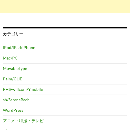
カテゴリー
iPod/iPad/iPhone
Mac/PC
MovableType
Palm/CLIE
PHS/willcom/Ymobile
sb/SereneBach
WordPress
アニメ・特撮・テレビ