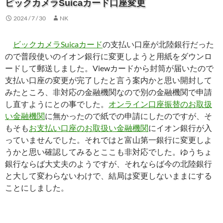
ビックカメラSuicaカード口座変更
2024 / 7 / 30
NK
ビックカメラSuicaカード
の支払い口座が北陸銀行だった
ので普段使いのイオン銀行に変更しようと用紙をダウンロ
ードして郵送しました。Viewカードから封筒が届いたので
支払い口座の変更が完了したと言う案内かと思い開封して
みたところ、非対応の金融機関なので別の金融機関で申請
し直すようにとの事でした。
オンライン口座振替のお取扱
い金融機関
に無かったので紙での申請にしたのですが、そ
もそも
お支払い口座のお取扱い金融機関
にイオン銀行が入
っていませんでした。それではと富山第一銀行に変更しよ
うかと思い確認してみるとここも非対応でした。ゆうちょ
銀行ならば大丈夫のようですが、それならば今の北陸銀行
と大して変わらないわけで、結局は変更しないままにする
ことにしました。