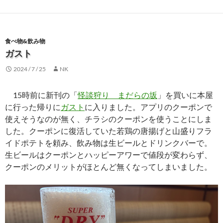
食べ物&飲み物
ガスト
2024 / 7 / 25
NK
15時前に新刊の「
怪談狩り まだらの坂
」を買いに本屋
に行った帰りに
ガスト
に入りました。アプリのクーポンで
使えそうなのが無く、チラシのクーポンを使うことにしま
した。クーポンに復活していた若鶏の唐揚げと山盛りフラ
イドポテトを頼み、飲み物は生ビールとドリンクバーで。
生ビールはクーポンとハッピーアワーで値段が変わらず、
クーポンのメリットがほとんど無くなってしまいました。