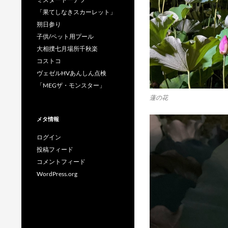
「果てしなきスカーレット」
朔日参り
子供/ペット用プール
大相撲七月場所千秋楽
コストコ
ヴェゼルHVあんしん点検
「MEGザ・モンスター」
蓮の花
メタ情報
ログイン
投稿フィード
コメントフィード
WordPress.org