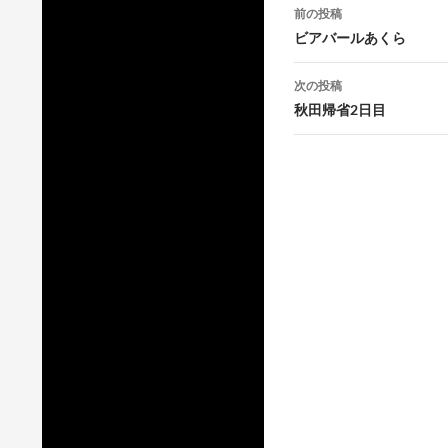
投
前の投稿
稿
ビアバールあくら
ナ
次の投稿
ビ
秋田帰省2日目
ゲ
ー
シ
ョ
ン