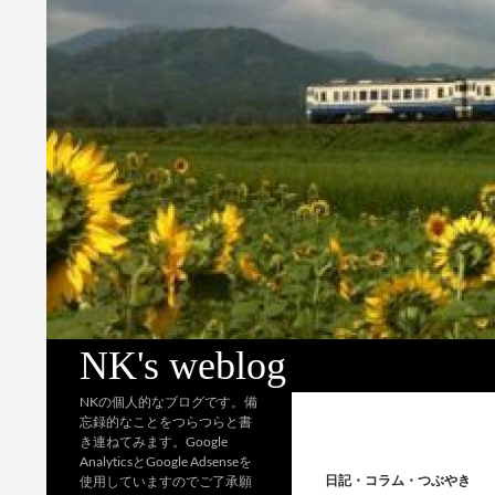
検
NK's weblog
索
NKの個人的なブログです。備
忘録的なことをつらつらと書
き連ねてみます。Google
AnalyticsとGoogle Adsenseを
日記・コラム・つぶやき
使用していますのでご了承願