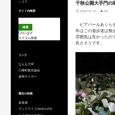
います。
千秋公園大手門の
サイト内検索
2024 / 8 / 11
NK
ビアバールあくら
年はこの遊歩道は無
雰囲気は良かったの
カスタム検索
良さそうです。
リンク
なんも大学
八峰町観光協会
超神ネイガー
最近の投稿
多喜屋
アンドライフ(AND LIFE)
ミスタードーナツ