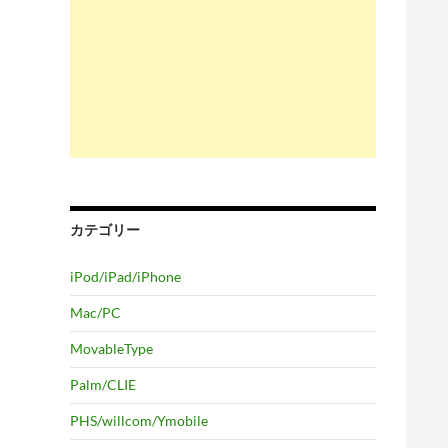
カテゴリー
iPod/iPad/iPhone
Mac/PC
MovableType
Palm/CLIE
PHS/willcom/Ymobile