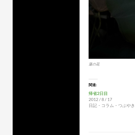
蓮の花
関連
帰省2日目
2012 / 8 / 17
日記・コラム・つぶやき