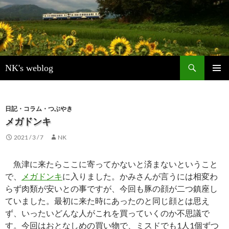
検
NK's weblog
索
コ
メインメ
ン
ニュー
テ
ン
日記・コラム・つぶやき
ツ
メガドンキ
へ
2021 / 3 / 7
NK
ス
キ
ッ
魚津に来たらここに寄ってかないと済まないということ
プ
で、
メガドンキ
に入りました。かみさんが言うには相変わ
らず肉類が安いとの事ですが、今回も豚の顔が二つ鎮座し
ていました。最初に来た時にあったのと同じ顔とは思え
ず、いったいどんな人がこれを買っていくのか不思議で
す。今回はおとなしめの買い物で、ミスドでも1人1個ずつ