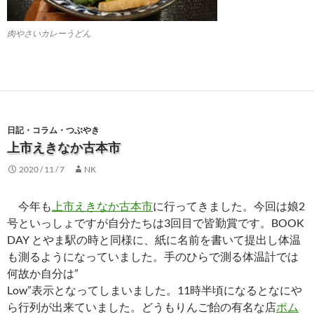
肉やさいカレーうどん
日記・コラム・つぶやき
上市えきなか古本市
2020 / 11 / 7
NK
今年も
上市えきなか古本市
に行ってきました。今回は娘2
号といっしょですが自分たちは3回目で皆勤賞です。BOOK
DAY とやま駅の時と同様に、紙に名前を書いて提出し体温
も測るようになっていました。手のひらで測る体温計では
何故か自分は”
Low”表示となってしまいました。11時半頃になるとなにや
ら行列が出来ていました。どうもりんご飴の有名な店
ポム