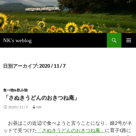
検
NK's weblog
索
コ
メインメ
ン
ニュー
テ
ン
日別アーカイブ: 2020 / 11 / 7
ツ
へ
ス
キ
食べ物&飲み物
ッ
「さぬきうどんのおきつね庵」
プ
2020 / 11 / 7
NK
お昼はこの近辺で食べようと言うことになり、娘2号がネ
ットで見つけた
「さぬきうどんのおきつね庵」
に育子t路に