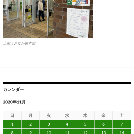
上市えきなか古本市
カレンダー
2020年11月
日
月
火
水
木
金
土
1
2
3
4
5
6
7
8
9
10
11
12
13
14