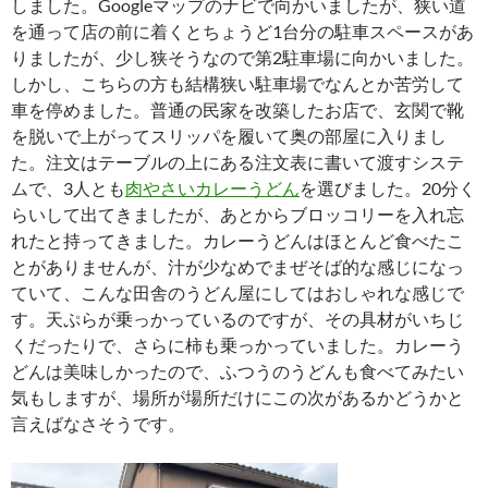
しました。Googleマップのナビで向かいましたが、狭い道
を通って店の前に着くとちょうど1台分の駐車スペースがあ
りましたが、少し狭そうなので第2駐車場に向かいました。
しかし、こちらの方も結構狭い駐車場でなんとか苦労して
車を停めました。普通の民家を改築したお店で、玄関で靴
を脱いで上がってスリッパを履いて奥の部屋に入りまし
た。注文はテーブルの上にある注文表に書いて渡すシステ
ムで、3人とも
肉やさいカレーうどん
を選びました。20分く
らいして出てきましたが、あとからブロッコリーを入れ忘
れたと持ってきました。カレーうどんはほとんど食べたこ
とがありませんが、汁が少なめでまぜそば的な感じになっ
ていて、こんな田舎のうどん屋にしてはおしゃれな感じで
す。天ぷらが乗っかっているのですが、その具材がいちじ
くだったりで、さらに柿も乗っかっていました。カレーう
どんは美味しかったので、ふつうのうどんも食べてみたい
気もしますが、場所が場所だけにこの次があるかどうかと
言えばなさそうです。