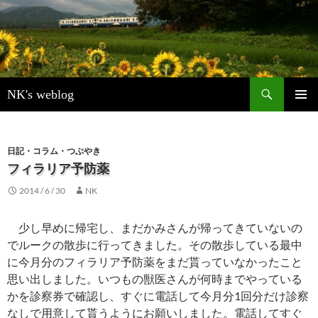
検
NK's weblog
索
コ
メインメ
ン
ニュー
テ
ン
日記・コラム・つぶやき
ツ
フィラリア予防薬
へ
2014 / 6 / 30
NK
ス
キ
ッ
少し早めに帰宅し、まだかみさんが帰ってきていないの
プ
でルークの散歩に行ってきました。その散歩している最中
に今月分のフィラリア予防薬をまだ貰っていなかったこと
思い出しました。いつもの獣医さんが何時までやっている
かを診察券で確認し、すぐに電話して今月分1回分だけ診察
なしで用意して貰うようにお願いしました。電話してすぐ