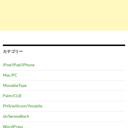
カテゴリー
iPod/iPad/iPhone
Mac/PC
MovableType
Palm/CLIE
PHS/willcom/Ymobile
sb/SereneBach
WordPress