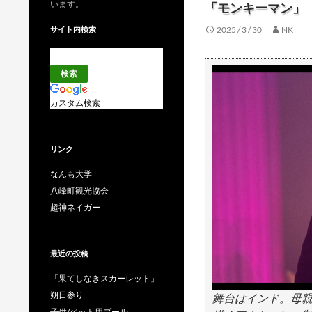
います。
「モンキーマン」
サイト内検索
2025 / 3 / 30
NK
カスタム検索
リンク
なんも大学
八峰町観光協会
超神ネイガー
最近の投稿
「果てしなきスカーレット」
朔日参り
舞台はインド。母
子供/ペット用プール