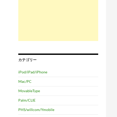
カテゴリー
iPod/iPad/iPhone
Mac/PC
MovableType
Palm/CLIE
PHS/willcom/Ymobile