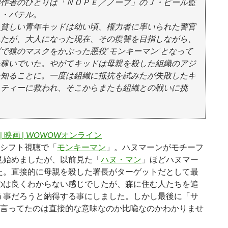
製作者のひとりは「ＮＯＰＥ／ノープ」のＪ・ピール監
Ｄ・パテル。
。貧しい青年キッドは幼い頃、権力者に率いられた警官
れたが、大人になった現在、その復讐を目指しながら、
で猿のマスクをかぶった悪役“モンキーマン”となって
を稼いでいた。やがてキッドは母親を殺した組織のアジ
を知ることに。一度は組織に抵抗を試みたが失敗したキ
ニティーに救われ、そこからまたも組織との戦いに挑
|
映画
| WOWOW
オンライン
シフト視聴で「
モンキーマン
」。ハヌマーンがモチーフ
見始めましたが、以前見た「
ハヌ・マン
」ほどハヌマー
た。直接的に母親を殺した署長がターゲットだとして最
のは良くわからない感じでしたが、森に住む人たちを追
う事だろうと納得する事にしました。しかし最後に「サ
と言ってたのは直接的な意味なのか比喩なのかわかりませ