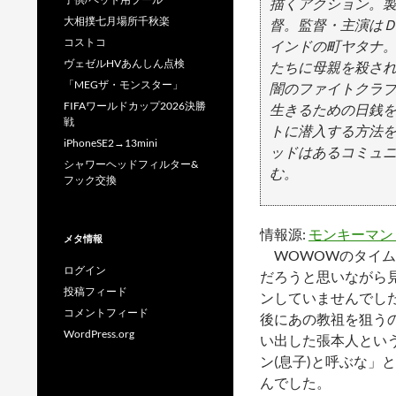
描くアクション。
大相撲七月場所千秋楽
督。監督・主演は
コストコ
インドの町ヤタナ
ヴェゼルHVあんしん点検
たちに母親を殺さ
「MEGザ・モンスター」
闇のファイトクラブ
FIFAワールドカップ2026決勝
生きるための日銭
戦
トに潜入する方法
iPhoneSE2→13mini
ッドはあるコミュ
シャワーヘッドフィルター&
む。
フック交換
情報源:
モンキーマン
メタ情報
WOWOWのタイム
ログイン
だろうと思いながら
投稿フィード
ンしていませんでし
コメントフィード
後にあの教祖を狙う
WordPress.org
い出した張本人とい
ン(息子)と呼ぶな」
んでした。