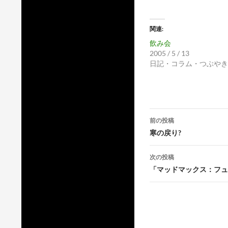
関連
飲み会
2005 / 5 / 13
日記・コラム・つぶやき
投
前の投稿
稿
寒の戻り?
ナ
次の投稿
ビ
「マッドマックス：フュ
ゲ
ー
シ