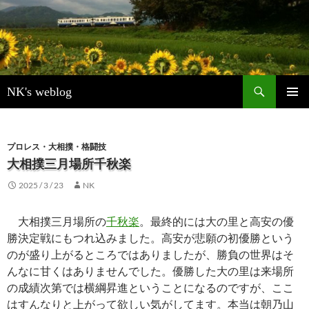
検
NK's weblog
索
コ
メインメ
ン
ニュー
テ
ン
プロレス・大相撲・格闘技
ツ
大相撲三月場所千秋楽
へ
2025 / 3 / 23
NK
ス
キ
ッ
大相撲三月場所の
千秋楽
。最終的には大の里と高安の優
プ
勝決定戦にもつれ込みました。高安が悲願の初優勝という
のが盛り上がるところではありましたが、勝負の世界はそ
んなに甘くはありませんでした。優勝した大の里は来場所
の成績次第では横綱昇進ということになるのですが、ここ
はすんなりと上がって欲しい気がしてます。本当は朝乃山