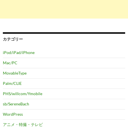
カテゴリー
iPod/iPad/iPhone
Mac/PC
MovableType
Palm/CLIE
PHS/willcom/Ymobile
sb/SereneBach
WordPress
アニメ・特撮・テレビ