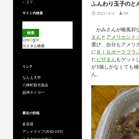
います。
ふんわり玉子のと
サイト内検索
2025 / 3 / 2
NK
かみさんが喉風邪な
まん
と
アメリカンド
選び、自分もアメリ
カスタム検索
に
ＢＩＧポークフラ
た
ピザまん
もゲット
が1個しかなくても
リンク
ん。
なんも大学
八峰町観光協会
超神ネイガー
最近の投稿
多喜屋
アンドライフ(AND LIFE)
ミスタードーナツ