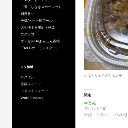
「果てしなきスカーレット」
朔日参り
子供/ペット用プール
大相撲七月場所千秋楽
コストコ
ヴェゼルHVあんしん点検
「MEGザ・モンスター」
メタ情報
ふんわり玉子のとん玉丼
ログイン
投稿フィード
コメントフィード
関連
WordPress.org
幸楽苑
2011 / 9 / 30
日記・コラム・つぶやき