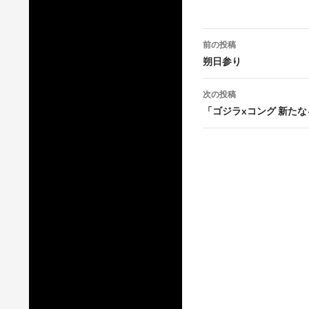
投
前の投稿
稿
朔日参り
ナ
次の投稿
ビ
「ゴジラxコング 新た
ゲ
ー
シ
ョ
ン