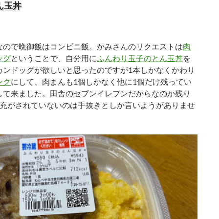
ん玉丼
ので晩御飯はコンビニ飯。かみさんのリクエストは
肉
ッグ
ということで、自分用に
ふんわり玉子のとん玉丼
を
カンドッグが欲しいと思ったのですが1本しかなくかわり
ンク
にして、肉まんも1個しかなく他に1個だけ残ってい
して来ました。田舎のセブンイレブンだからなのか残り
補充がされていないのは手抜きとしか言いようがありませ