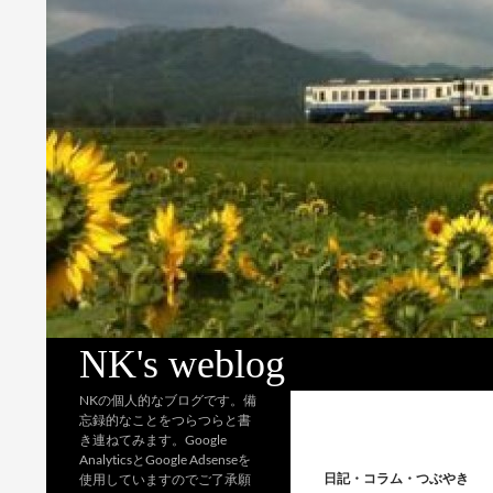
検
NK's weblog
索
NKの個人的なブログです。備
忘録的なことをつらつらと書
き連ねてみます。Google
AnalyticsとGoogle Adsenseを
日記・コラム・つぶやき
使用していますのでご了承願