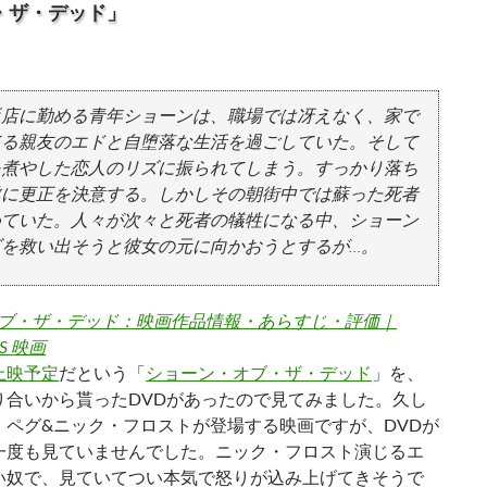
・ザ・デッド」
販店に勤める青年ショーンは、職場では冴えなく、家で
てる親友のエドと自堕落な生活を過ごしていた。そして
を煮やした恋人のリズに振られてしまう。すっかり落ち
遂に更正を決意する。しかしその朝街中では蘇った死者
めていた。人々が次々と死者の犠牲になる中、ショーン
を救い出そうと彼女の元に向かおうとするが…。
ブ・ザ・デッド：映画作品情報・あらすじ・評価｜
SS 映画
上映予定
だという「
ショーン・オブ・ザ・デッド
」を、
り合いから貰ったDVDがあったので見てみました。久し
・ペグ&ニック・フロストが登場する映画ですが、DVDが
一度も見ていませんでした。ニック・フロスト演じるエ
い奴で、見ていてつい本気で怒りが込み上げてきそうで