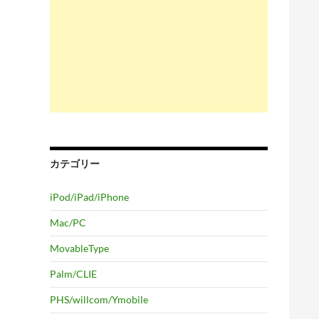
カテゴリー
iPod/iPad/iPhone
Mac/PC
MovableType
Palm/CLIE
PHS/willcom/Ymobile