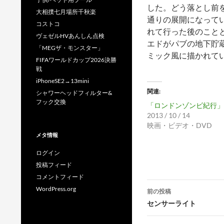
した。どう落とし前
大相撲七月場所千秋楽
通りの展開になって
コストコ
れて行った後のこと
ヴェゼルHVあんしん点検
エドがパブの地下貯
「MEGザ・モンスター」
ミック風に描かれて
FIFAワールドカップ2026決勝
戦
iPhoneSE2→13mini
関連
シャワーヘッドフィルター&
フック交換
「ロンドンゾンビ紀行」
2013 / 10 / 14
映画・ビデオ・DVD
メタ情報
ログイン
投稿フィード
コメントフィード
投
WordPress.org
前の投稿
稿
センサーライト
ナ