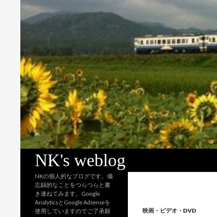
検
NK's weblog
索
NKの個人的なブログです。備
忘録的なことをつらつらと書
き連ねてみます。Google
AnalyticsとGoogle Adsenseを
映画・ビデオ・DVD
使用していますのでご了承願