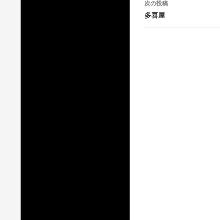
次の投稿
ビ
多喜屋
ゲ
ー
シ
ョ
ン