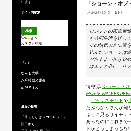
います。
「ショーン・オブ
サイト内検索
2024 / 10 / 3
NK
ロンドンの家電量
も共同生活を送っ
カスタム検索
その無気力さに業
込んだショーンは
がさまよい歩き始
リンク
はエドと共に、リズ
なんも大学
八峰町観光協会
情報源:
ショーン・オ
超神ネイガー
MOVIE WALKER PRE
金沢シネモンド
で
最近の投稿
たぶんかみさんが知
ぶりに見るサイモン
「果てしなきスカーレット」
あったのにこれまで
朔日参り
ドがどうしようもな
子供/ペット用プール