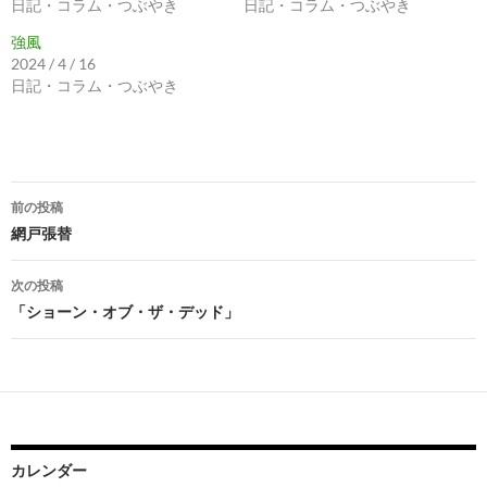
日記・コラム・つぶやき
日記・コラム・つぶやき
強風
2024 / 4 / 16
日記・コラム・つぶやき
投
前の投稿
稿
網戸張替
ナ
次の投稿
ビ
「ショーン・オブ・ザ・デッド」
ゲ
ー
シ
ョ
カレンダー