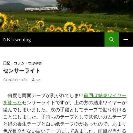
検
NK's weblog
索
コ
メインメ
ン
ニュー
テ
ン
日記・コラム・つぶやき
ツ
センサーライト
へ
2024 / 10 / 3
NK
ス
キ
ッ
何度も両面テープが剥がれてしまい
前回は結束ワイヤー
プ
を使った
センサーライトですが、上の方の結束ワイヤーが
緩んでしまいました。次の手段としてテープで貼り付ける
ことにしました。手持ちのテープとして茶色いガムテープ
と緑の養生テープと白い紙テープ(?)があったので、あまり
色が目立たない白いテープにしてみました。雨風が当たる