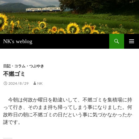
検
NK's weblog
索
コ
メインメ
ン
ニュー
テ
ン
日記・コラム・つぶやき
ツ
不燃ゴミ
へ
2024 / 8 / 29
NK
ス
キ
ッ
今朝は何故か曜日を勘違いして、不燃ゴミを集積場に持
プ
って行き、そのまま持ち帰ってしまう事になりました。何
故昨日の朝に不燃ゴミの日だという事に気づかなかったか
謎です。