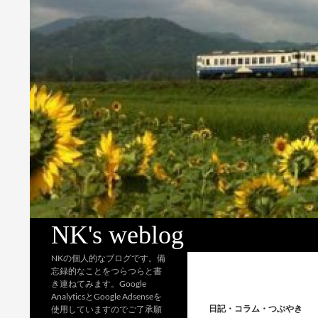
検
NK's weblog
索
NKの個人的なブログです。備
忘録的なことをつらつらと書
き連ねてみます。Google
AnalyticsとGoogle Adsenseを
日記・コラム・つぶやき
使用していますのでご了承願