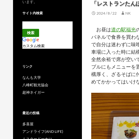
います。
「レストランたん
サイト内検索
2024 / 8 / 22
NK
お昼は
道の駅福光
パネルで食券を買わ
で自分は迷わずに味
カスタム検索
車場に入った時に結
全然余裕で席が空い
ブルにもメニューを
リンク
構厚く、ざるそばに
なんも大学
めてかかってはいけ
八峰町観光協会
超神ネイガー
最近の投稿
多喜屋
アンドライフ(AND LIFE)
ミスタードーナツ