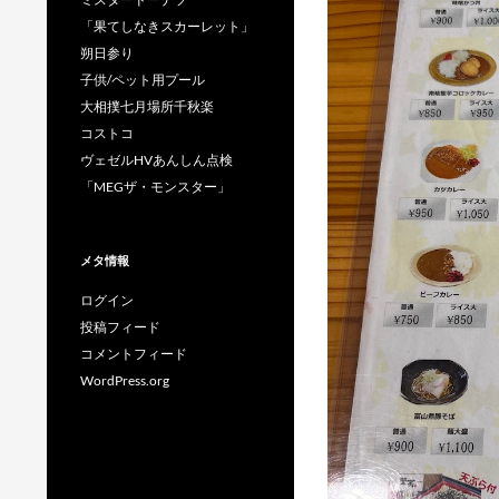
「果てしなきスカーレット」
朔日参り
子供/ペット用プール
大相撲七月場所千秋楽
コストコ
ヴェゼルHVあんしん点検
「MEGザ・モンスター」
メタ情報
ログイン
投稿フィード
コメントフィード
WordPress.org