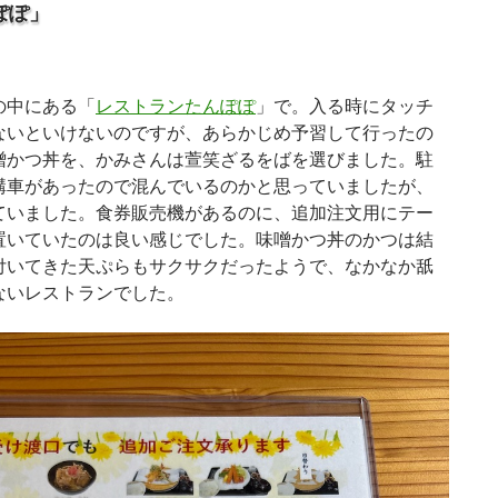
ぽぽ」
の中にある「
レストランたんぽぽ
」で。入る時にタッチ
ないといけないのですが、あらかじめ予習して行ったの
噌かつ丼を、かみさんは萱笑ざるをばを選びました。駐
構車があったので混んでいるのかと思っていましたが、
ていました。食券販売機があるのに、追加注文用にテー
置いていたのは良い感じでした。味噌かつ丼のかつは結
付いてきた天ぷらもサクサクだったようで、なかなか舐
ないレストランでした。