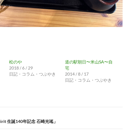
松のや
道の駅朝日〜米山SA〜自
2018 / 6 / 29
宅
日記・コラム・つぶやき
2014 / 8 / 17
日記・コラム・つぶやき
irit 生誕140年記念 石崎光瑤」