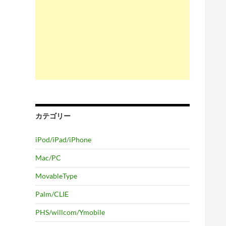
カテゴリー
iPod/iPad/iPhone
Mac/PC
MovableType
Palm/CLIE
PHS/willcom/Ymobile