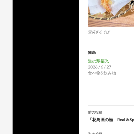
萱笑ざるそば
関連
道の駅福光
2026 / 6 / 27
食べ物&飲み物
投
前の投稿
稿
「花鳥画の極 Real＆Sp
ナ
次の投稿