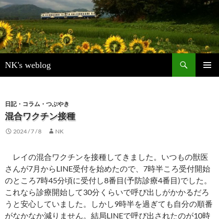
検
NK's weblog
索
コ
メインメ
ン
ニュー
テ
ン
日記・コラム・つぶやき
ツ
混合ワクチン接種
へ
2024 / 7 / 8
NK
ス
キ
ッ
レイの混合ワクチンを接種してきました。いつもの獣医
プ
さんが7月からLINE受付を始めたので、7時半ころ受付開始
のところ7時45分頃に受付し8番目(予防診療4番目)でした。
これなら診療開始して30分くらいで呼び出しがかかるだろ
うと安心していました。しかし9時半を過ぎても自分の順番
がなかなか減りません。結局LINEで呼び出されたのが10時