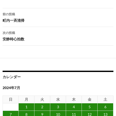
投
前の投稿
稿
町内一斉清掃
ナ
次の投稿
ビ
安静時心拍数
ゲ
ー
シ
ョ
カレンダー
ン
2024年7月
日
月
火
水
木
金
土
1
2
3
4
5
6
7
8
9
10
11
12
13