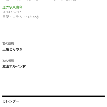
道の駅東由利
2014 / 8 / 17
日記・コラム・つぶやき
投
前の投稿
稿
三角どらやき
ナ
次の投稿
ビ
立山アルペン村
ゲ
ー
シ
ョ
カレンダー