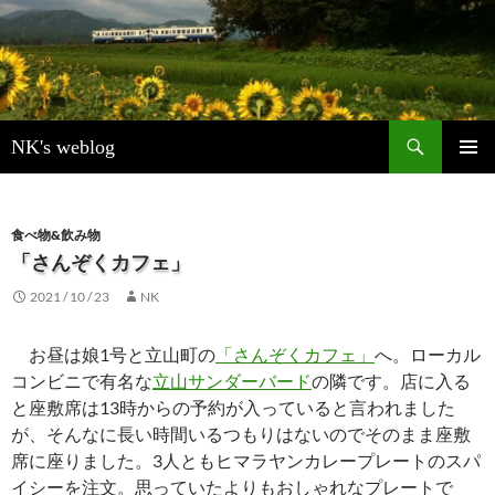
検
NK's weblog
索
コ
メインメ
ン
ニュー
テ
ン
食べ物&飲み物
ツ
「さんぞくカフェ」
へ
2021 / 10 / 23
NK
ス
キ
ッ
お昼は娘1号と立山町の
「さんぞくカフェ」
へ。ローカル
プ
コンビニで有名な
立山サンダーバード
の隣です。店に入る
と座敷席は13時からの予約が入っていると言われました
が、そんなに長い時間いるつもりはないのでそのまま座敷
席に座りました。3人ともヒマラヤンカレープレートのスパ
イシーを注文。思っていたよりもおしゃれなプレートで