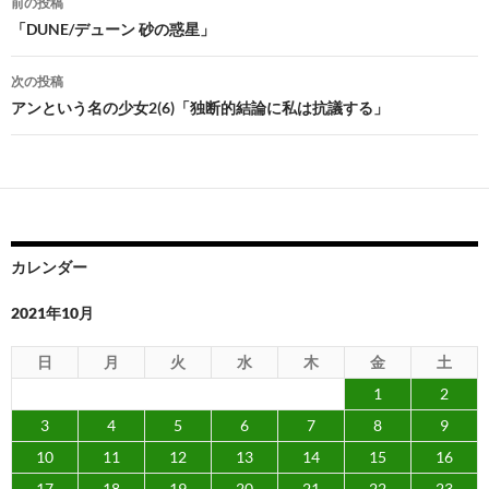
前の投稿
稿
「DUNE/デューン 砂の惑星」
ナ
次の投稿
ビ
アンという名の少女2(6)「独断的結論に私は抗議する」
ゲ
ー
シ
ョ
カレンダー
ン
2021年10月
日
月
火
水
木
金
土
1
2
3
4
5
6
7
8
9
10
11
12
13
14
15
16
17
18
19
20
21
22
23