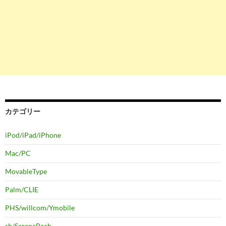
カテゴリー
iPod/iPad/iPhone
Mac/PC
MovableType
Palm/CLIE
PHS/willcom/Ymobile
sb/SereneBach