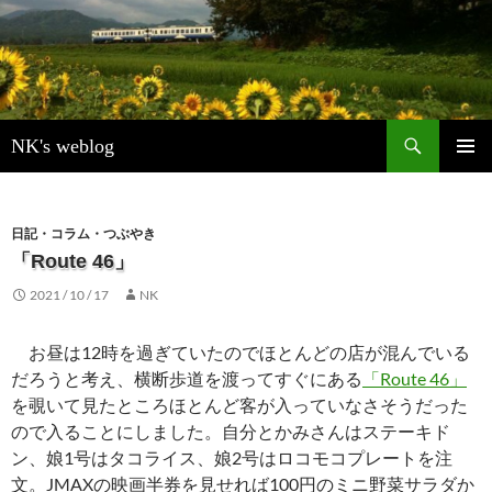
検
NK's weblog
索
コ
メインメ
ン
ニュー
テ
ン
日記・コラム・つぶやき
ツ
「Route 46」
へ
2021 / 10 / 17
NK
ス
キ
ッ
お昼は12時を過ぎていたのでほとんどの店が混んでいる
プ
だろうと考え、横断歩道を渡ってすぐにある
「Route 46」
を覗いて見たところほとんど客が入っていなさそうだった
ので入ることにしました。自分とかみさんはステーキド
ン、娘1号はタコライス、娘2号はロコモコプレートを注
文。JMAXの映画半券を見せれば100円のミニ野菜サラダか