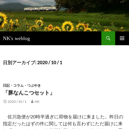
検
NK's weblog
索
コ
メインメ
ン
ニュー
テ
ン
日別アーカイブ: 2020 / 10 / 1
ツ
へ
ス
キ
日記・コラム・つぶやき
ッ
「豚なんこつセット」
プ
2020 / 10 / 1
NK
佐川急便が20時半過ぎに荷物を届けに来ました。昨日の
指定だったはずの件に関しては何も言わずにただ届けに来