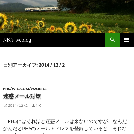
検
NK's weblog
索
コ
メインメ
ン
ニュー
テ
ン
日別アーカイブ: 2014 / 12 / 2
ツ
へ
ス
キ
PHS/WILLCOM/YMOBILE
ッ
迷惑メール対策
プ
2014 / 12 / 2
NK
PHSにはそれほど迷惑メールは来ないのですが、なんだ
かんだとPHSのメールアドレスを登録していると、それな