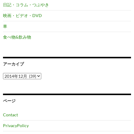
日記・コラム・つぶやき
映画・ビデオ・DVD
車
食べ物&飲み物
アーカイブ
ア
ー
カ
イ
ブ
ページ
Contact
PrivacyPolicy