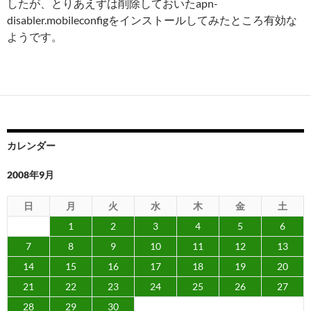
したが、とりあえずは削除しておいたapn-
disabler.mobileconfigをインストールしてみたところ有効な
ようです。
カレンダー
2008年9月
日
月
火
水
木
金
土
1
2
3
4
5
6
7
8
9
10
11
12
13
14
15
16
17
18
19
20
21
22
23
24
25
26
27
28
29
30