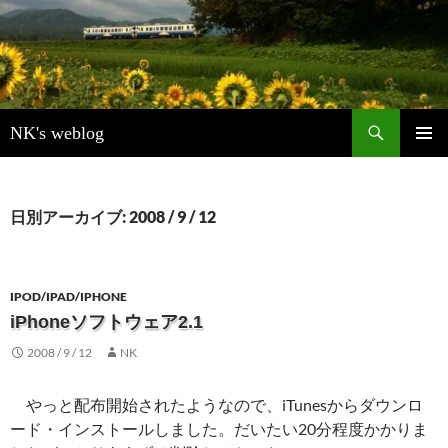
検
NK's weblog
索
コ
メインメ
ン
ニュー
テ
ン
日別アーカイブ: 2008 / 9 / 12
ツ
へ
ス
キ
IPOD/IPAD/IPHONE
ッ
iPhoneソフトウェア2.1
プ
2008 / 9 / 12
NK
やっと配布開始されたようなので、iTunesからダウンロ
ード・インストールしました。だいたい20分程度かかりま