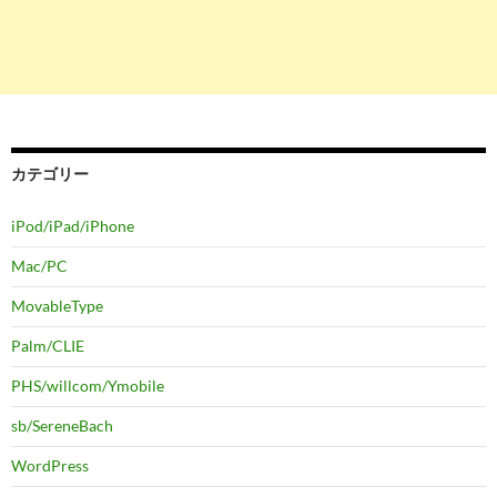
カテゴリー
iPod/iPad/iPhone
Mac/PC
MovableType
Palm/CLIE
PHS/willcom/Ymobile
sb/SereneBach
WordPress