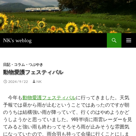
検
NK's weblog
索
コ
メインメ
ン
ニュー
テ
ン
日記・コラム・つぶやき
ツ
動物愛護フェスティバル
へ
2024 / 9 / 22
NK
ス
キ
ッ
今年も
動物愛護フェスティバル
に行ってきました。天気
プ
予報では昼から雨が止むということではあったのですが朝
のうちは結構強い雨が降っていて、行くのはやめようかど
うしようかと思っていました。9時半頃に雨雲レーダーを見
てみると強い雨も終わってそろそろ雨が止みそうな雰囲気
になっていたので、雨合羽も持って会場に行くことにしま