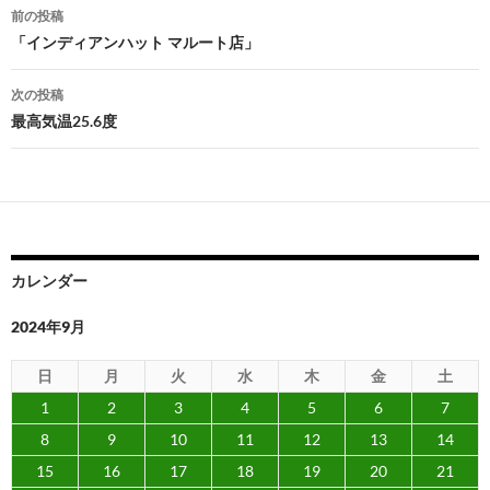
投
前の投稿
稿
「インディアンハット マルート店」
ナ
次の投稿
ビ
最高気温25.6度
ゲ
ー
シ
ョ
カレンダー
ン
2024年9月
日
月
火
水
木
金
土
1
2
3
4
5
6
7
8
9
10
11
12
13
14
15
16
17
18
19
20
21