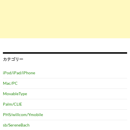
カテゴリー
iPod/iPad/iPhone
Mac/PC
MovableType
Palm/CLIE
PHS/willcom/Ymobile
sb/SereneBach