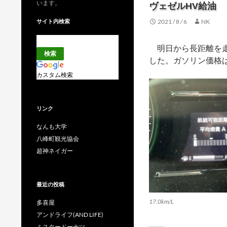
います。
ヴェゼルHV給油
サイト内検索
2021 / 8 / 6
NK
明日から長距離を走るので
した。ガソリン価格は
カスタム検索
リンク
なんも大学
八峰町観光協会
超神ネイガー
最近の投稿
17.0km/L
多喜屋
アンドライフ(AND LIFE)
ミスタードーナツ