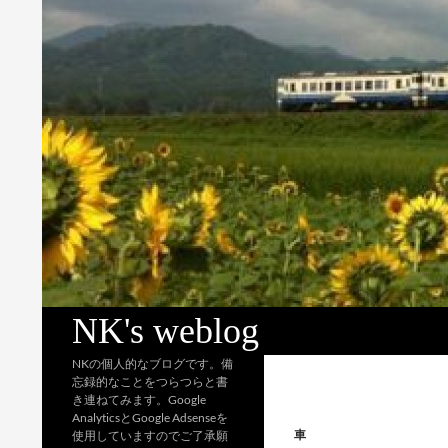
検
NK's weblog
索
NKの個人的なブログです。備
忘録的なことをつらつらと書
き連ねてみます。Google
AnalyticsとGoogle Adsenseを
車
使用していますのでご了承願