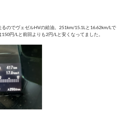
ヴェゼルHVの給油。251km/15.1Lと16.62km/Lで
150円/Lと前回よりも2円/Lと安くなってました。