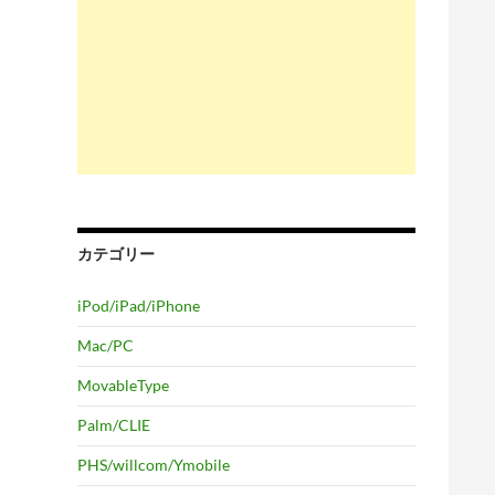
カテゴリー
iPod/iPad/iPhone
Mac/PC
MovableType
Palm/CLIE
PHS/willcom/Ymobile