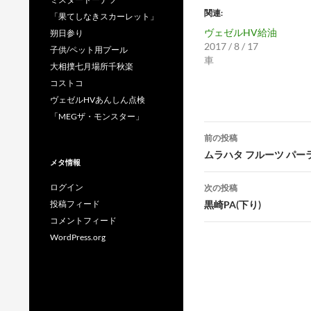
関連
「果てしなきスカーレット」
ヴェゼルHV給油
朔日参り
2017 / 8 / 17
子供/ペット用プール
車
大相撲七月場所千秋楽
コストコ
ヴェゼルHVあんしん点検
「MEGザ・モンスター」
投
前の投稿
稿
ムラハタ フルーツ パ
メタ情報
ナ
ログイン
次の投稿
ビ
投稿フィード
黒崎PA(下り)
コメントフィード
ゲ
WordPress.org
ー
シ
ョ