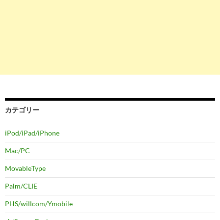
カテゴリー
iPod/iPad/iPhone
Mac/PC
MovableType
Palm/CLIE
PHS/willcom/Ymobile