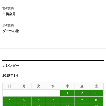
投
前の投稿
稿
白鵬会見
ナ
次の投稿
ビ
ダーツの旅
ゲ
ー
シ
ョ
カレンダー
ン
2015年1月
日
月
火
水
木
金
土
1
2
3
4
5
6
7
8
9
10