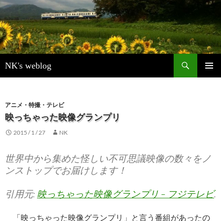
検
NK's weblog
索
コ
メインメ
ン
ニュー
テ
ン
アニメ・特撮・テレビ
ツ
映っちゃった映像グランプリ
へ
2015 / 1 / 27
NK
ス
キ
ッ
世界中から集めた怪しい不可思議映像の数々をノ
プ
ンストップでお届けします！
引用元:
映っちゃった映像グランプリ – フジテレビ
.
「映っちゃった映像グランプリ」と言う番組があったの