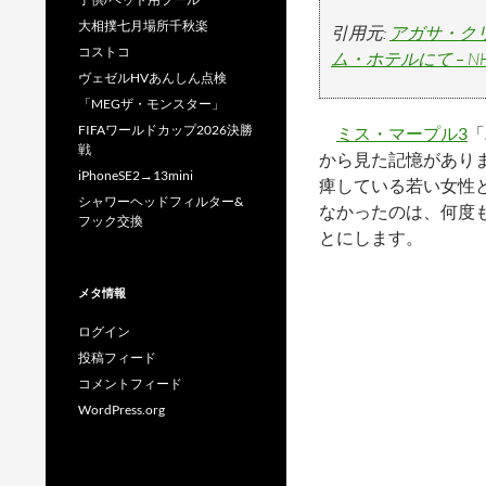
大相撲七月場所千秋楽
引用元:
アガサ・ク
コストコ
ム・ホテルにて – N
ヴェゼルHVあんしん点検
「MEGザ・モンスター」
FIFAワールドカップ2026決勝
ミス・マープル3
「
戦
から見た記憶があり
iPhoneSE2→13mini
痺している若い女性
シャワーヘッドフィルター&
なかったのは、何度
フック交換
とにします。
メタ情報
ログイン
投稿フィード
コメントフィード
WordPress.org