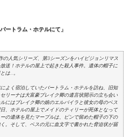
「バートラム・ホテルにて」
作の人気シリーズ、第3シーズンをハイビジョンリマス
ル放送！ホテルの屋上で起きた殺人事件。遺体の帽子に
とは…。
代によく宿泊していたバートラム・ホテルを訪ね、旧知
。セリーナは大富豪ブレイク卿の遺言状開示の立ち会い
テルにはブレイク卿の娘のエルバイラと彼女の母のベス
翌日、ホテルの屋上でメイドのティリーが死体となって
リーの遺体を見たマープルは、ピンで留めた帽子の下の
抱く。そして、ベスの元に血文字で書かれた脅迫状が届