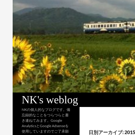
検
NK's weblog
索
NKの個人的なブログです。備
忘録的なことをつらつらと書
き連ねてみます。Google
AnalyticsとGoogle Adsenseを
使用していますのでご了承願
日別アーカイブ: 2015 / 