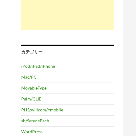
カテゴリー
iPod/iPad/iPhone
Mac/PC
MovableType
Palm/CLIE
PHS/willcom/Ymobile
sb/SereneBach
WordPress