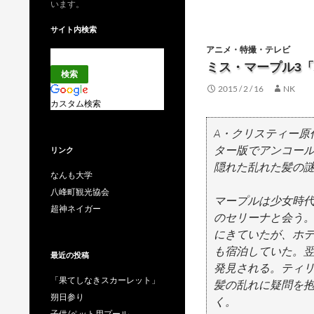
います。
サイト内検索
アニメ・特撮・テレビ
ミス・マープル3
2015 / 2 / 16
NK
カスタム検索
A・クリスティー原
ター版でアンコー
リンク
隠れた乱れた髪の謎
なんも大学
八峰町観光協会
マープルは少女時
超神ネイガー
のセリーナと会う
にきていたが、ホ
も宿泊していた。
最近の投稿
発見される。ティ
「果てしなきスカーレット」
髪の乱れに疑問を
朔日参り
く。
子供/ペット用プール