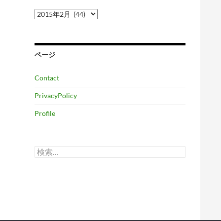
ア
ー
カ
イ
ブ
ページ
Contact
PrivacyPolicy
Profile
検
索: