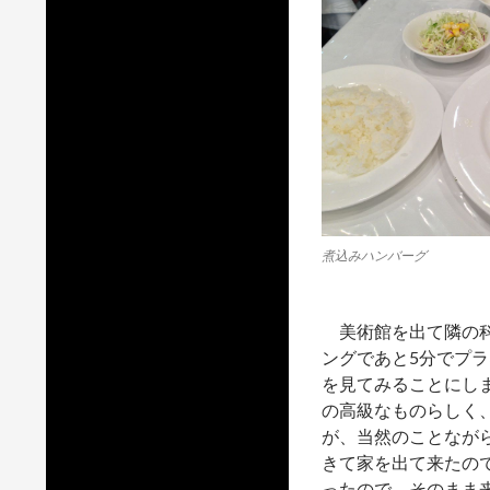
煮込みハンバーグ
美術館を出て隣の科
ングであと5分でプ
を見てみることにし
の高級なものらしく
が、当然のことなが
きて家を出て来たの
ったので、そのまま