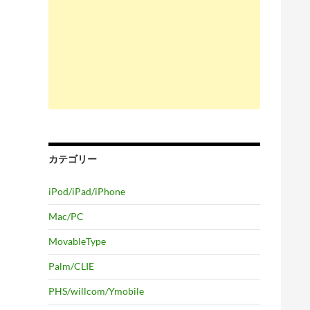
カテゴリー
iPod/iPad/iPhone
Mac/PC
MovableType
Palm/CLIE
PHS/willcom/Ymobile