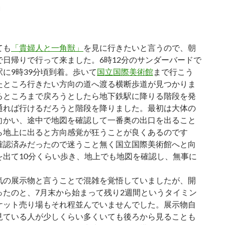
」
ても
「貴婦人と一角獣」
を見に行きたいと言うので、朝
で日帰りで行って来ました。6時12分のサンダーバードで
に9時39分頃到着。歩いて
国立国際美術館
まで行こう
たところ行きたい方向の道へ渡る横断歩道が見つかりま
るところまで戻ろうとしたら地下鉄駅に降りる階段を発
通れば行けるだろうと階段を降りました。最初は大体の
向かい、途中で地図を確認して一番奥の出口を出ること
ら地上に出ると方向感覚が狂うことが良くあるのです
確認済みだったので迷うこと無く国立国際美術館へと向
を出て10分くらい歩き、地上でも地図を確認し、無事に
の展示物と言うことで混雑を覚悟していましたが、開
ったのと、7月末から始まって残り2週間というタイミン
ケット売り場もそれ程並んでいませんでした。展示物自
見ている人が少しくらい多くいても後ろから見ることも