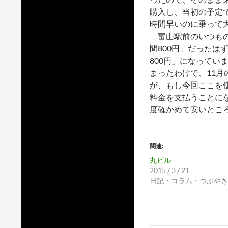
購入し、当初の予定で
時間早いのに乗って
富山駅前のいつもの
間800円」だったは
800円」になってい
まったわけで、11
が、もし今回ここを
料金を支払うことに
度確かめて安いとこ
関連
丸ビル
2015 / 3 / 21
日記・コラム・つぶやき