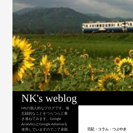
検
NK's weblog
索
NKの個人的なブログです。備
忘録的なことをつらつらと書
き連ねてみます。Google
AnalyticsとGoogle Adsenseを
日記・コラム・つぶやき
使用していますのでご了承願