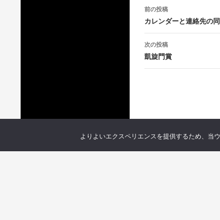
投
前の投稿
稿
カレンダーと連絡先の同
ナ
次の投稿
ビ
凱旋門賞
ゲ
ー
シ
ョ
よりよいエクスペリエンスを提供するため、当ウェブ
ン