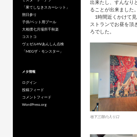
出来たし、すんなり
「果てしなきスカーレット」
ることが出来ました
朔日参り
1時間近くかけて見
子供/ペット用プール
ストランでお昼を頂
大相撲七月場所千秋楽
ろでした。
コストコ
ヴェゼルHVあんしん点検
「MEGザ・モンスター」
メタ情報
ログイン
投稿フィード
コメントフィード
WordPress.org
地下三階の入り口