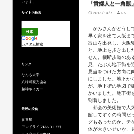
います。
「貴婦人と一角獣
サイト内検索
2013 / 10 / 5
NK
かみさんがどうし
早く家を出て大阪ま
富山を出発し、大阪駅
カスタム検索
と、地上を歩き出し
せん。横断歩道のあ
見、たぶん地下街を
リンク
見当をつけた方向に
なんも大学
にしました。地下か
八峰町観光協会
が、地下街の地図で
超神ネイガー
かいました。地下街
到着しました。
都会の美術館で人気
最近の投稿
館してすぐの時間だ
多喜屋
グもあったのか、チ
アンドライフ(AND LIFE)
体が大きいせいか、
ミスタードーナツ