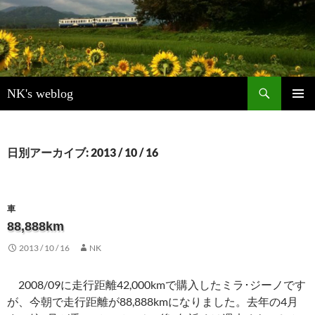
検
NK's weblog
索
コ
メインメ
ン
ニュー
テ
ン
日別アーカイブ: 2013 / 10 / 16
ツ
へ
ス
キ
車
ッ
88,888km
プ
2013 / 10 / 16
NK
2008/09に走行距離42,000kmで購入したミラ･ジーノです
が、今朝で走行距離が88,888kmになりました。去年の4月