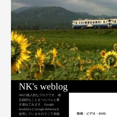
検
NK's weblog
索
NKの個人的なブログです。備
忘録的なことをつらつらと書
き連ねてみます。Google
AnalyticsとGoogle Adsenseを
映画・ビデオ・DVD
使用していますのでご了承願