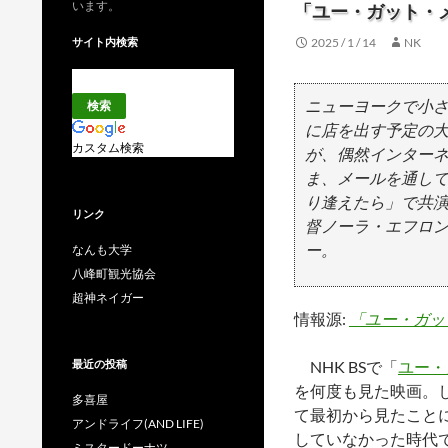
います。
「ユー・ガット・
サイト内検索
2025 / 1 / 14
NK
ニューヨークで小
に店を出す予定の大
カスタム検索
が、偶然インター
ま、メールを通して
り逢えたら」で共
リンク
督ノーラ・エフロ
ー。
なんも大学
八峰町観光協会
超神ネイガー
情報源:
「ユー・ガット
最近の投稿
NHK BSで「
ユー・
を何度も見た映画。
多喜屋
て最初から見たことに
アンドライフ(AND LIFE)
していなかった時代でAO
ミスタードーナツ