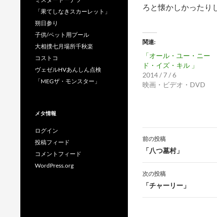
ろと懐かしかったり
「果てしなきスカーレット」
朔日参り
子供/ペット用プール
関連
大相撲七月場所千秋楽
「オール・ユー・ニー
コストコ
ド・イズ・キル 」
ヴェゼルHVあんしん点検
2014 / 7 / 6
「MEGザ・モンスター」
映画・ビデオ・DVD
メタ情報
ログイン
投
前の投稿
投稿フィード
稿
「八つ墓村」
コメントフィード
ナ
WordPress.org
次の投稿
ビ
「チャーリー」
ゲ