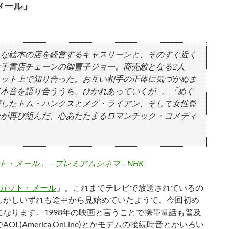
メール」
さな絵本の店を経営するキャスリーンと、そのすぐ近く
手書店チェーンの御曹子ジョー。商売敵となる2人
ネット上で知り合った。お互い相手の正体に気づかぬま
本音を語り合ううち、ひかれあっていくが…。「めぐ
演したトム・ハンクスとメグ・ライアン、そして女性監
ンが再び組んだ、心あたたまるロマンチック・コメディ
・メール」 – プレミアムシネマ – NHK
ガット・メール
」。これまでテレビで放送されているの
しかしいずれも途中から見始めていたようで、今回初め
なります。1998年の映画と言うことで携帯電話も普及
L(America OnLine)とかモデムの接続時音とかいろい