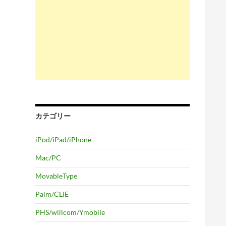
カテゴリー
iPod/iPad/iPhone
Mac/PC
MovableType
Palm/CLIE
PHS/willcom/Ymobile