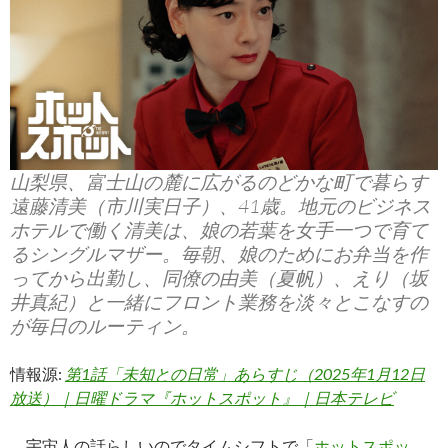
山梨県、富士山の麓に広がるのどかな町で暮らす
遠藤清美（市川実日子）、41歳。地元のビジネス
ホテルで働く清美は、娘の若葉を女手一つで育て
るシングルマザー。毎朝、娘のためにお弁当を作
ってから出勤し、同僚の由美（夏帆）、えり（坂
井真紀）と一緒にフロント業務を淡々とこなすの
が毎日のルーティン。
情報源:
第1話「未知との日常」あらすじ（2025年1月12日
放送）｜日曜ドラマ『ホットスポット』｜日本テレビ
宇宙人の話らしいのでタイムシフトで「
ホットスポッ