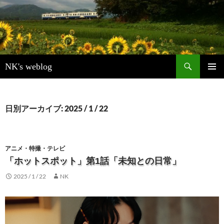
検
NK's weblog
索
コ
メインメ
ン
ニュー
テ
ン
日別アーカイブ: 2025 / 1 / 22
ツ
へ
ス
キ
アニメ・特撮・テレビ
ッ
「ホットスポット」第1話「未知との日常」
プ
2025 / 1 / 22
NK