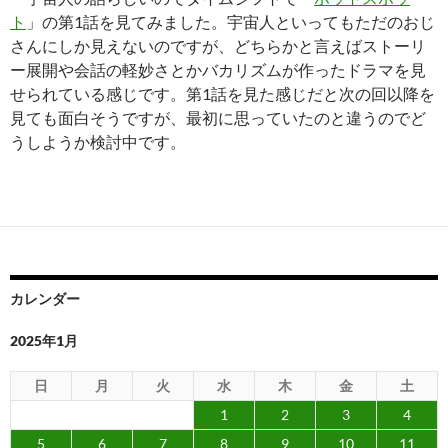
ト
」の第1話を見てみました。宇宙人といってもただのおじ
さんにしか見えないのですが、どちらかと言えばストーリ
ー展開や会話の軽妙さとかバカリズムが作ったドラマを見
せられている感じです。第1話を見た感じだと次の回以降を
見ても面白そうですが、最初に思っていたのと違うのでど
うしようか検討中です。
カレンダー
2025年1月
日
月
火
水
木
金
土
1
2
3
4
5
6
7
8
9
10
11