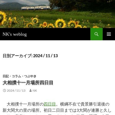
検
NK's weblog
索
コ
メインメ
ン
ニュー
テ
ン
日別アーカイブ: 2024 / 11 / 13
ツ
へ
ス
キ
日記・コラム・つぶやき
ッ
大相撲十一月場所四日目
プ
2024 / 11 / 13
NK
大相撲十一月場所の
四日目
。横綱不在で貴景勝引退後の
新大関大の里の場所。初日二日目までは3大関が連勝と久し