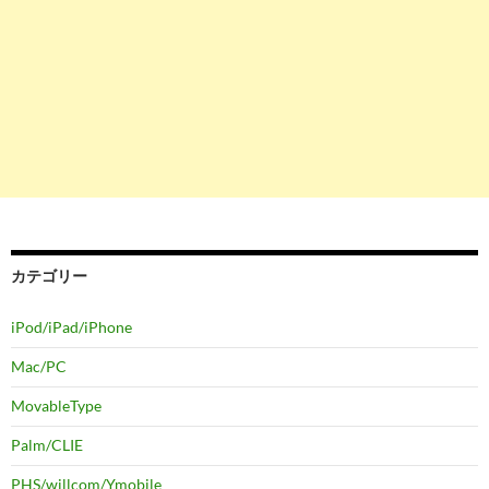
カテゴリー
iPod/iPad/iPhone
Mac/PC
MovableType
Palm/CLIE
PHS/willcom/Ymobile